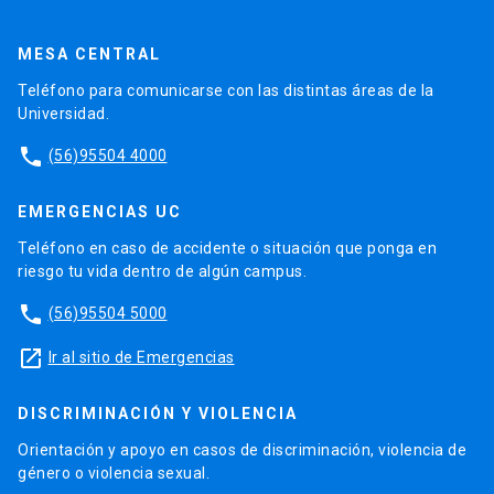
MESA CENTRAL
Teléfono para comunicarse con las distintas áreas de la
Universidad.
phone
(56)95504 4000
EMERGENCIAS UC
Teléfono en caso de accidente o situación que ponga en
riesgo tu vida dentro de algún campus.
phone
(56)95504 5000
launch
Ir al sitio de Emergencias
DISCRIMINACIÓN Y VIOLENCIA
Orientación y apoyo en casos de discriminación, violencia de
género o violencia sexual.