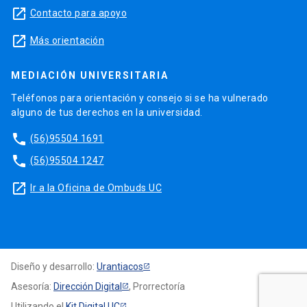
launch
Contacto para apoyo
launch
Más orientación
MEDIACIÓN UNIVERSITARIA
Teléfonos para orientación y consejo si se ha vulnerado
alguno de tus derechos en la universidad.
phone
(56)95504 1691
phone
(56)95504 1247
launch
Ir a la Oficina de Ombuds UC
Diseño y desarrollo:
Urantiacos
Asesoría:
Dirección Digital
, Prorrectoría
Utilizando el
Kit Digital UC