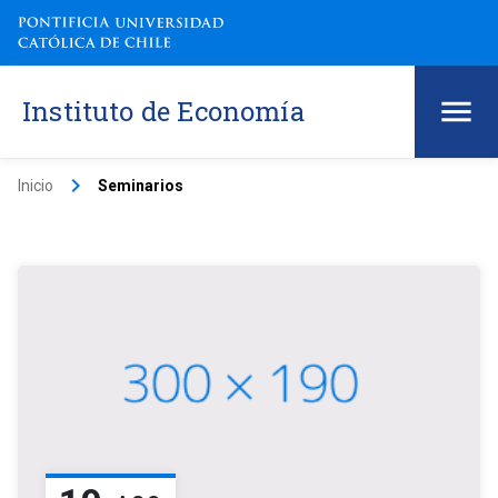
Instituto de Economía
keyboard_arrow_right
Inicio
Seminarios