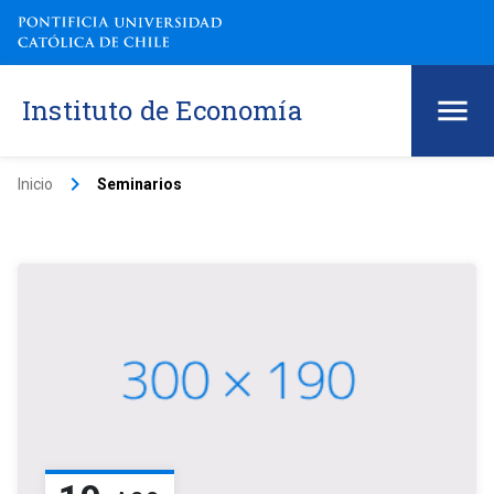
Instituto de Economía
keyboard_arrow_right
Inicio
Seminarios