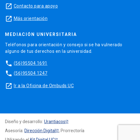
launch
Contacto para apoyo
launch
Más orientación
MEDIACIÓN UNIVERSITARIA
Teléfonos para orientación y consejo si se ha vulnerado
alguno de tus derechos en la universidad.
phone
(56)95504 1691
phone
(56)95504 1247
launch
Ir a la Oficina de Ombuds UC
Diseño y desarrollo:
Urantiacos
Asesoría:
Dirección Digital
, Prorrectoría
Utilizando el
Kit Digital UC