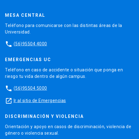
MESA CENTRAL
Teléfono para comunicarse con las distintas áreas de la
Universidad.
phone
(56)95504 4000
EMERGENCIAS UC
Teléfono en caso de accidente o situación que ponga en
riesgo tu vida dentro de algún campus.
phone
(56)95504 5000
launch
Ir al sitio de Emergencias
DISCRIMINACIÓN Y VIOLENCIA
Orientación y apoyo en casos de discriminación, violencia de
género o violencia sexual.