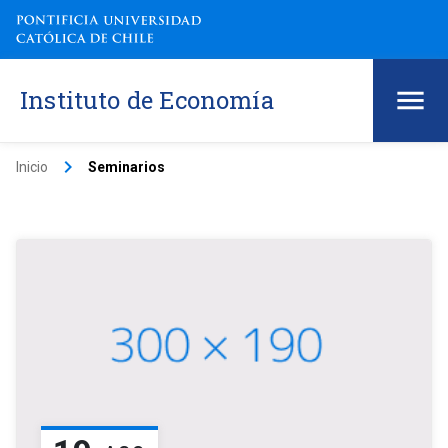
Instituto de Economía
keyboard_arrow_right
Inicio
Seminarios