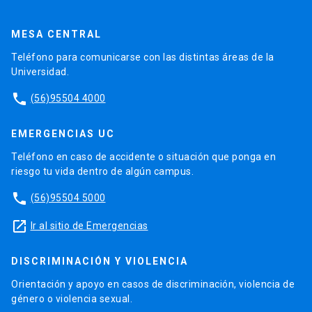
MESA CENTRAL
Teléfono para comunicarse con las distintas áreas de la
Universidad.
phone
(56)95504 4000
EMERGENCIAS UC
Teléfono en caso de accidente o situación que ponga en
riesgo tu vida dentro de algún campus.
phone
(56)95504 5000
launch
Ir al sitio de Emergencias
DISCRIMINACIÓN Y VIOLENCIA
Orientación y apoyo en casos de discriminación, violencia de
género o violencia sexual.