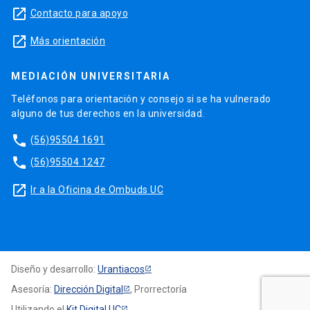
launch
Contacto para apoyo
launch
Más orientación
MEDIACIÓN UNIVERSITARIA
Teléfonos para orientación y consejo si se ha vulnerado
alguno de tus derechos en la universidad.
phone
(56)95504 1691
phone
(56)95504 1247
launch
Ir a la Oficina de Ombuds UC
Diseño y desarrollo:
Urantiacos
Asesoría:
Dirección Digital
, Prorrectoría
Utilizando el
Kit Digital UC