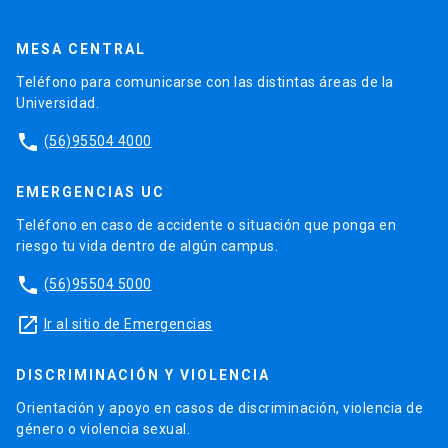
MESA CENTRAL
Teléfono para comunicarse con las distintas áreas de la
Universidad.
phone
(56)95504 4000
EMERGENCIAS UC
Teléfono en caso de accidente o situación que ponga en
riesgo tu vida dentro de algún campus.
phone
(56)95504 5000
launch
Ir al sitio de Emergencias
DISCRIMINACIÓN Y VIOLENCIA
Orientación y apoyo en casos de discriminación, violencia de
género o violencia sexual.