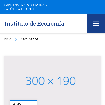
Instituto de Economía
keyboard_arrow_right
Inicio
Seminarios