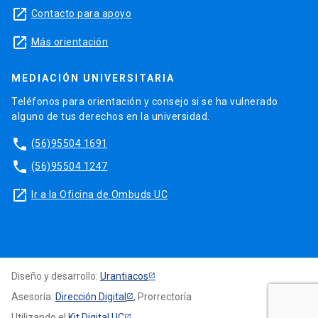
launch
Contacto para apoyo
launch
Más orientación
MEDIACIÓN UNIVERSITARIA
Teléfonos para orientación y consejo si se ha vulnerado
alguno de tus derechos en la universidad.
phone
(56)95504 1691
phone
(56)95504 1247
launch
Ir a la Oficina de Ombuds UC
Diseño y desarrollo:
Urantiacos
Asesoría:
Dirección Digital
, Prorrectoría
Utilizando el
Kit Digital UC