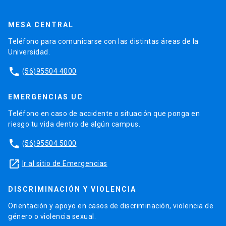
MESA CENTRAL
Teléfono para comunicarse con las distintas áreas de la
Universidad.
phone
(56)95504 4000
EMERGENCIAS UC
Teléfono en caso de accidente o situación que ponga en
riesgo tu vida dentro de algún campus.
phone
(56)95504 5000
launch
Ir al sitio de Emergencias
DISCRIMINACIÓN Y VIOLENCIA
Orientación y apoyo en casos de discriminación, violencia de
género o violencia sexual.