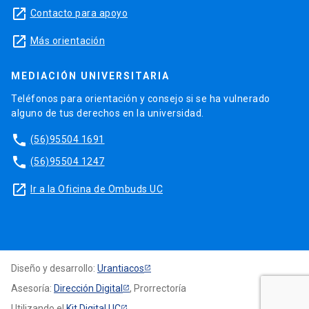
launch
Contacto para apoyo
launch
Más orientación
MEDIACIÓN UNIVERSITARIA
Teléfonos para orientación y consejo si se ha vulnerado
alguno de tus derechos en la universidad.
phone
(56)95504 1691
phone
(56)95504 1247
launch
Ir a la Oficina de Ombuds UC
Diseño y desarrollo:
Urantiacos
Asesoría:
Dirección Digital
, Prorrectoría
Utilizando el
Kit Digital UC