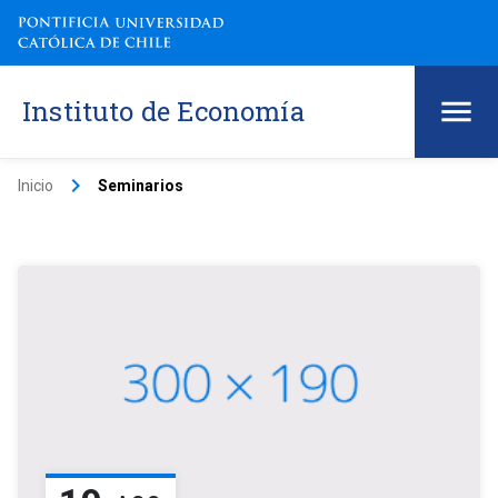
Instituto de Economía
keyboard_arrow_right
Inicio
Seminarios