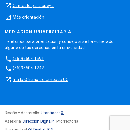
launch
Contacto para apoyo
launch
Más orientación
MEDIACIÓN UNIVERSITARIA
Teléfonos para orientación y consejo si se ha vulnerado
alguno de tus derechos en la universidad.
phone
(56)95504 1691
phone
(56)95504 1247
launch
Ir a la Oficina de Ombuds UC
Diseño y desarrollo:
Urantiacos
Asesoría:
Dirección Digital
, Prorrectoría
Utilizando el
Kit Digital UC