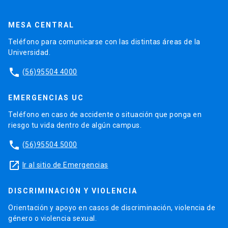
MESA CENTRAL
Teléfono para comunicarse con las distintas áreas de la
Universidad.
phone
(56)95504 4000
EMERGENCIAS UC
Teléfono en caso de accidente o situación que ponga en
riesgo tu vida dentro de algún campus.
phone
(56)95504 5000
launch
Ir al sitio de Emergencias
DISCRIMINACIÓN Y VIOLENCIA
Orientación y apoyo en casos de discriminación, violencia de
género o violencia sexual.