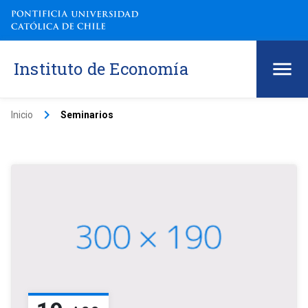
Instituto de Economía
keyboard_arrow_right
Inicio
Seminarios