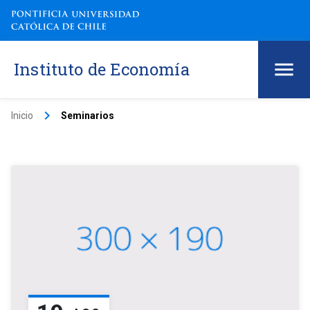
Instituto de Economía
keyboard_arrow_right
Inicio
Seminarios