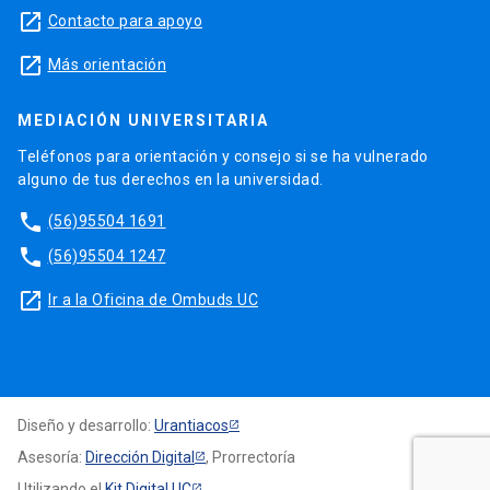
launch
Contacto para apoyo
launch
Más orientación
MEDIACIÓN UNIVERSITARIA
Teléfonos para orientación y consejo si se ha vulnerado
alguno de tus derechos en la universidad.
phone
(56)95504 1691
phone
(56)95504 1247
launch
Ir a la Oficina de Ombuds UC
Diseño y desarrollo:
Urantiacos
Asesoría:
Dirección Digital
, Prorrectoría
Utilizando el
Kit Digital UC