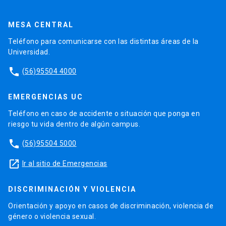
MESA CENTRAL
Teléfono para comunicarse con las distintas áreas de la
Universidad.
phone
(56)95504 4000
EMERGENCIAS UC
Teléfono en caso de accidente o situación que ponga en
riesgo tu vida dentro de algún campus.
phone
(56)95504 5000
launch
Ir al sitio de Emergencias
DISCRIMINACIÓN Y VIOLENCIA
Orientación y apoyo en casos de discriminación, violencia de
género o violencia sexual.