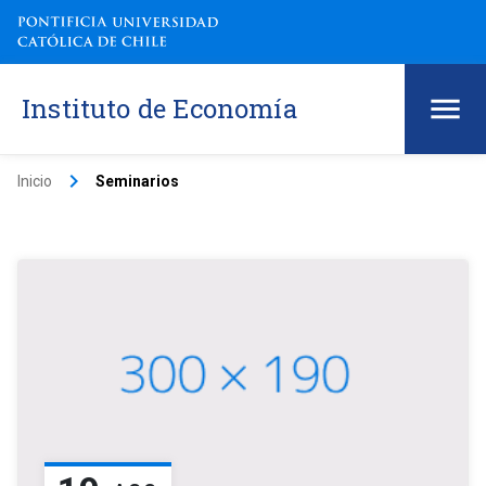
Instituto de Economía
keyboard_arrow_right
Inicio
Seminarios