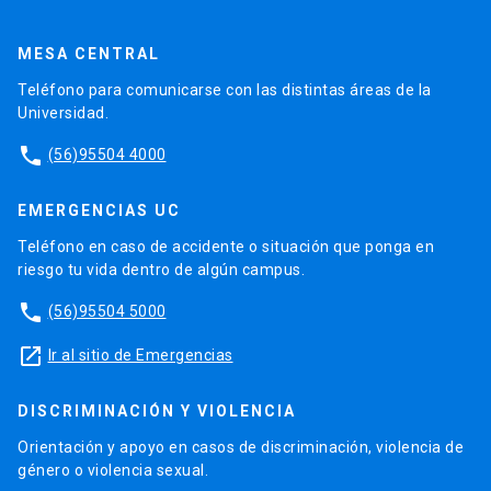
MESA CENTRAL
Teléfono para comunicarse con las distintas áreas de la
Universidad.
phone
(56)95504 4000
EMERGENCIAS UC
Teléfono en caso de accidente o situación que ponga en
riesgo tu vida dentro de algún campus.
phone
(56)95504 5000
launch
Ir al sitio de Emergencias
DISCRIMINACIÓN Y VIOLENCIA
Orientación y apoyo en casos de discriminación, violencia de
género o violencia sexual.