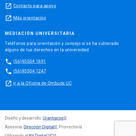
launch
Contacto para apoyo
launch
Más orientación
MEDIACIÓN UNIVERSITARIA
Teléfonos para orientación y consejo si se ha vulnerado
alguno de tus derechos en la universidad.
phone
(56)95504 1691
phone
(56)95504 1247
launch
Ir a la Oficina de Ombuds UC
Diseño y desarrollo:
Urantiacos
Asesoría:
Dirección Digital
, Prorrectoría
Utilizando el
Kit Digital UC