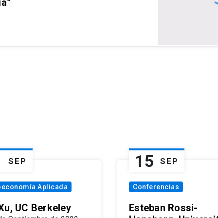
ia”
1
15
SEP
SEP
oeconomía Aplicada
Conferencias
Xu, UC Berkeley
Esteban Rossi-