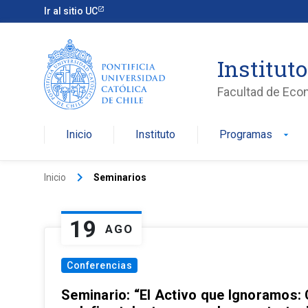
Ir al sitio UC
Institut
Facultad de Eco
Inicio
Instituto
Programas
arrow_drop_down
keyboard_arrow_right
Inicio
Seminarios
19
AGO
Conferencias
Seminario: “El Activo que Ignoramos: