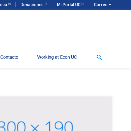
teca
Donaciones
Mi Portal UC
Correo
arrow_drop_down
search
Contacto
Working at Econ UC