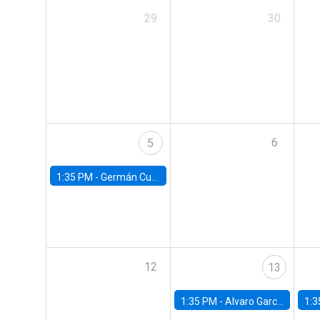
29
30
6
5
1:35 PM -
Germán Cubas, University of Houston
12
13
1:35 PM -
Alvaro Garcia-Marin, Universidad de Los Andes
1:3