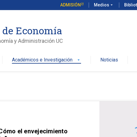
ADMISIÓN
Medios
arrow_drop_down
Biblio
o de Economía
nomía y Administración UC
Académicos e Investigación
Noticias
arrow_drop_down
 Cómo el envejecimiento