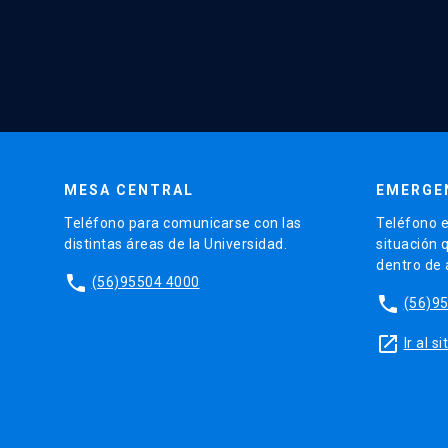
MESA CENTRAL
EMERGE
Teléfono para comunicarse con las
Teléfono e
distintas áreas de la Universidad.
situación 
dentro de
phone
(56)95504 4000
phone
(56)9
launch
Ir al 