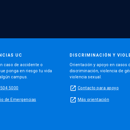
NCIAS UC
DISCRIMINACIÓN Y VIOL
n caso de accidente o
Orientación y apoyo en casos 
que ponga en riesgo tu vida
discriminación, violencia de g
 algún campus.
violencia sexual.
launch
5504 5000
Contacto para apoyo
launch
sitio de Emergencias
Más orientación