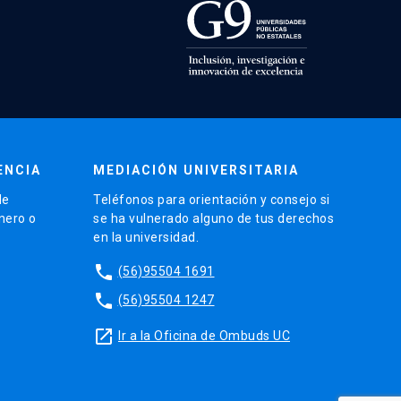
ENCIA
MEDIACIÓN UNIVERSITARIA
de
Teléfonos para orientación y consejo si
énero o
se ha vulnerado alguno de tus derechos
en la universidad.
phone
(56)95504 1691
phone
(56)95504 1247
launch
Ir a la Oficina de Ombuds UC