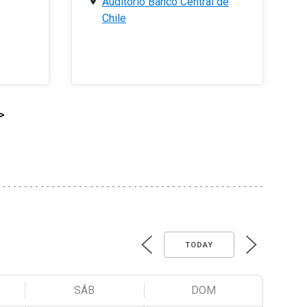
Auditorio Banco Central de
Chile
>
TODAY
SÁB
DOM