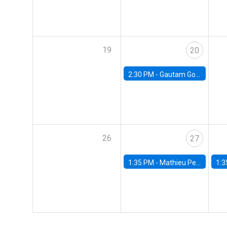
19
20
2:30 PM -
Gautam Gowrisankaran, Columbia University
26
27
1:35 PM -
Mathieu Pedemonte, IDB
1:3