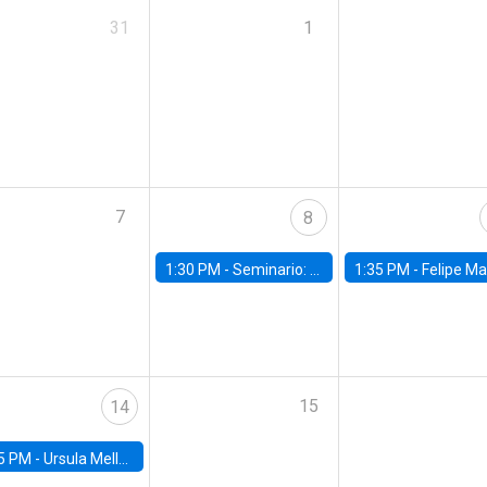
31
1
7
8
1:30 PM -
Seminario: “Recuperando la humanidad para progresar en la era de la IA»
1:35 PM -
Felipe Martínez, alumno Doctorado en Ec
15
14
5 PM -
Ursula Mello, Insper - Institute of Education and Research