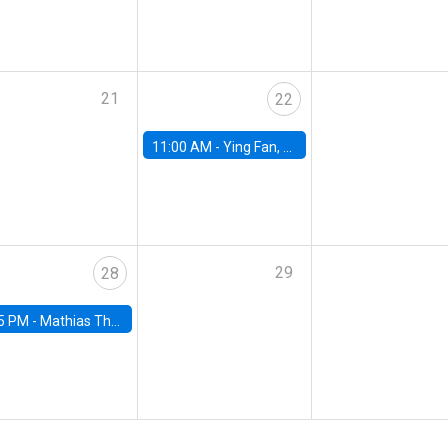
21
22
11:00 AM -
Ying Fan, University of Michigan
29
28
5 PM -
Mathias Thoenig, University of Lausanne