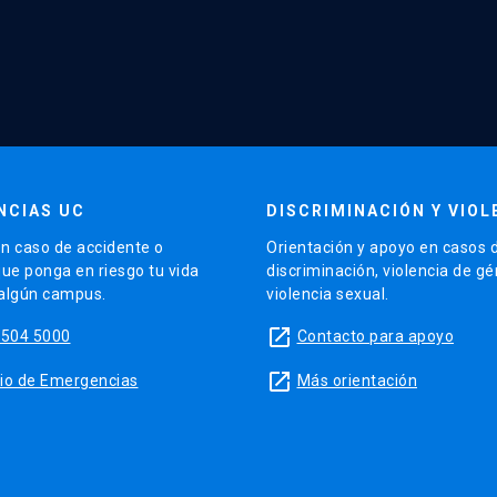
NCIAS UC
DISCRIMINACIÓN Y VIOL
n caso de accidente o
Orientación y apoyo en casos 
que ponga en riesgo tu vida
discriminación, violencia de g
 algún campus.
violencia sexual.
launch
5504 5000
Contacto para apoyo
launch
sitio de Emergencias
Más orientación