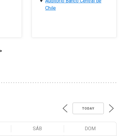
Auditorio Banco Central de
Chile
>
TODAY
SÁB
DOM