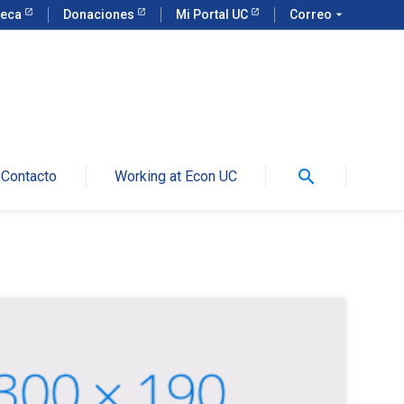
teca
Donaciones
Mi Portal UC
Correo
arrow_drop_down
search
Contacto
Working at Econ UC