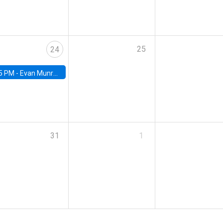
25
24
5 PM -
Evan Munro, Neyman Visiting Assistant Professor in the Department of Statistics at UC Berkeley
31
1