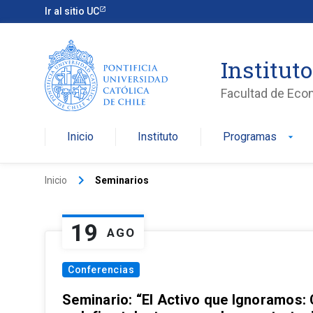
Ir al sitio UC
Institut
Facultad de Eco
Inicio
Instituto
Programas
arrow_drop_down
keyboard_arrow_right
Inicio
Seminarios
19
AGO
Conferencias
Seminario: “El Activo que Ignoramos: