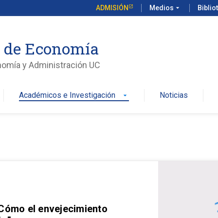
ADMISIÓN
Medios
arrow_drop_down
Biblio
o de Economía
nomía y Administración UC
Académicos e Investigación
Noticias
arrow_drop_down
 Cómo el envejecimiento