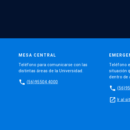
MESA CENTRAL
EMERGE
Teléfono para comunicarse con las
Teléfono e
distintas áreas de la Universidad.
situación 
dentro de
phone
(56)95504 4000
phone
(56)9
launch
Ir al 