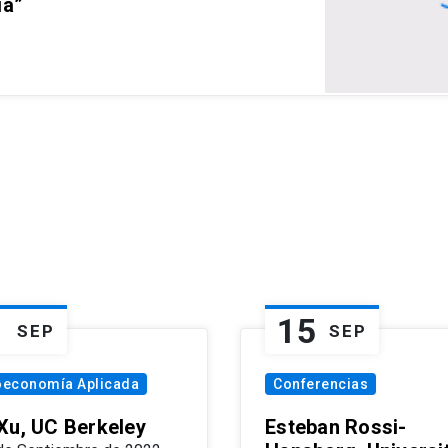
ia”
1
15
SEP
SEP
oeconomía Aplicada
Conferencias
Xu, UC Berkeley
Esteban Rossi-