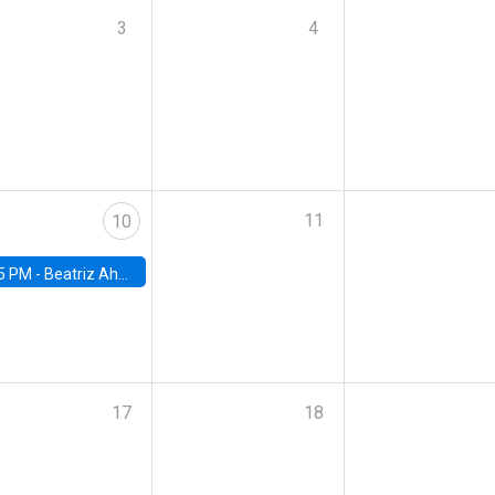
3
4
11
10
5 PM -
Beatriz Ahumada, PhD candidate, Universidad de Pittsburgh
17
18