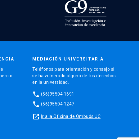
ENCIA
MEDIACIÓN UNIVERSITARIA
de
Teléfonos para orientación y consejo si
énero o
se ha vulnerado alguno de tus derechos
en la universidad.
phone
(56)95504 1691
phone
(56)95504 1247
launch
Ir a la Oficina de Ombuds UC