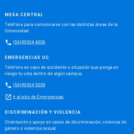
MESA CENTRAL
Teléfono para comunicarse con las distintas áreas de la
Universidad.
phone
(56)95504 4000
EMERGENCIAS UC
Teléfono en caso de accidente o situación que ponga en
riesgo tu vida dentro de algún campus.
phone
(56)95504 5000
launch
Ir al sitio de Emergencias
DISCRIMINACIÓN Y VIOLENCIA
Orientación y apoyo en casos de discriminación, violencia de
género o violencia sexual.