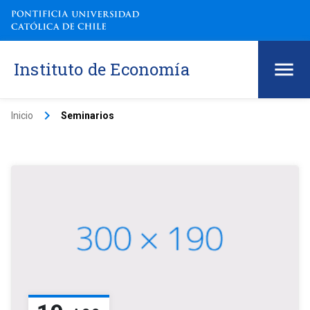
Instituto de Economía
keyboard_arrow_right
Inicio
Seminarios