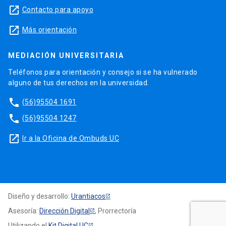
launch
Contacto para apoyo
launch
Más orientación
MEDIACIÓN UNIVERSITARIA
Teléfonos para orientación y consejo si se ha vulnerado
alguno de tus derechos en la universidad.
phone
(56)95504 1691
phone
(56)95504 1247
launch
Ir a la Oficina de Ombuds UC
Diseño y desarrollo:
Urantiacos
Asesoría:
Dirección Digital
, Prorrectoría
Utilizando el
Kit Digital UC