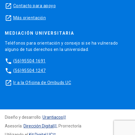
launch
Contacto para apoyo
launch
Más orientación
MEDIACIÓN UNIVERSITARIA
Teléfonos para orientación y consejo si se ha vulnerado
alguno de tus derechos en la universidad.
phone
(56)95504 1691
phone
(56)95504 1247
launch
Ir a la Oficina de Ombuds UC
Diseño y desarrollo:
Urantiacos
Asesoría:
Dirección Digital
, Prorrectoría
Utilizando el
Kit Digital UC