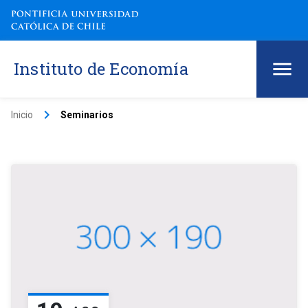
Instituto de Economía
keyboard_arrow_right
Inicio
Seminarios