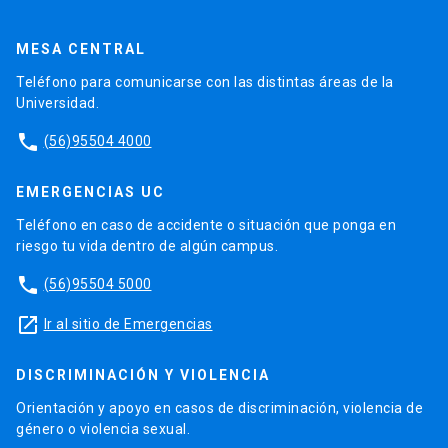
MESA CENTRAL
Teléfono para comunicarse con las distintas áreas de la
Universidad.
phone
(56)95504 4000
EMERGENCIAS UC
Teléfono en caso de accidente o situación que ponga en
riesgo tu vida dentro de algún campus.
phone
(56)95504 5000
launch
Ir al sitio de Emergencias
DISCRIMINACIÓN Y VIOLENCIA
Orientación y apoyo en casos de discriminación, violencia de
género o violencia sexual.