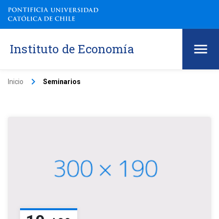
Instituto de Economía
keyboard_arrow_right
Inicio
Seminarios