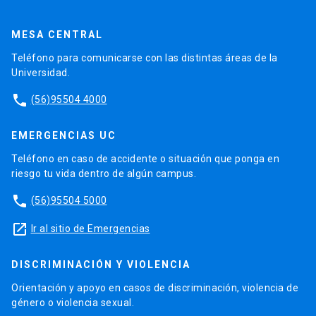
MESA CENTRAL
Teléfono para comunicarse con las distintas áreas de la
Universidad.
phone
(56)95504 4000
EMERGENCIAS UC
Teléfono en caso de accidente o situación que ponga en
riesgo tu vida dentro de algún campus.
phone
(56)95504 5000
launch
Ir al sitio de Emergencias
DISCRIMINACIÓN Y VIOLENCIA
Orientación y apoyo en casos de discriminación, violencia de
género o violencia sexual.