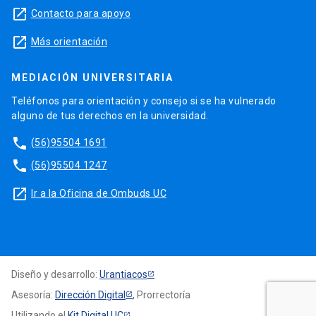
launch
Contacto para apoyo
launch
Más orientación
MEDIACIÓN UNIVERSITARIA
Teléfonos para orientación y consejo si se ha vulnerado
alguno de tus derechos en la universidad.
phone
(56)95504 1691
phone
(56)95504 1247
launch
Ir a la Oficina de Ombuds UC
Diseño y desarrollo:
Urantiacos
Asesoría:
Dirección Digital
, Prorrectoría
Utilizando el
Kit Digital UC