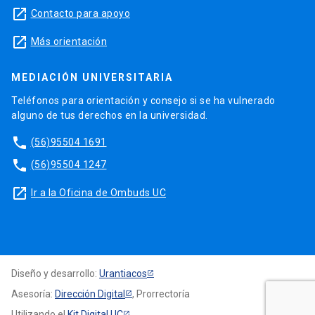
launch
Contacto para apoyo
launch
Más orientación
MEDIACIÓN UNIVERSITARIA
Teléfonos para orientación y consejo si se ha vulnerado
alguno de tus derechos en la universidad.
phone
(56)95504 1691
phone
(56)95504 1247
launch
Ir a la Oficina de Ombuds UC
Diseño y desarrollo:
Urantiacos
Asesoría:
Dirección Digital
, Prorrectoría
Utilizando el
Kit Digital UC