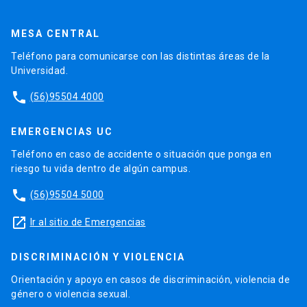
MESA CENTRAL
Teléfono para comunicarse con las distintas áreas de la
Universidad.
phone
(56)95504 4000
EMERGENCIAS UC
Teléfono en caso de accidente o situación que ponga en
riesgo tu vida dentro de algún campus.
phone
(56)95504 5000
launch
Ir al sitio de Emergencias
DISCRIMINACIÓN Y VIOLENCIA
Orientación y apoyo en casos de discriminación, violencia de
género o violencia sexual.