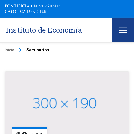
Instituto de Economía
keyboard_arrow_right
Inicio
Seminarios