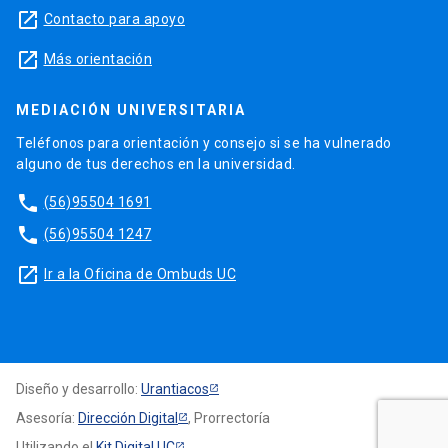
launch
Contacto para apoyo
launch
Más orientación
MEDIACIÓN UNIVERSITARIA
Teléfonos para orientación y consejo si se ha vulnerado
alguno de tus derechos en la universidad.
phone
(56)95504 1691
phone
(56)95504 1247
launch
Ir a la Oficina de Ombuds UC
Diseño y desarrollo:
Urantiacos
Asesoría:
Dirección Digital
, Prorrectoría
Utilizando el
Kit Digital UC