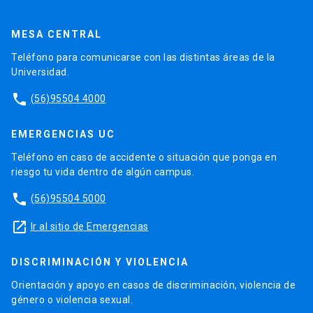
MESA CENTRAL
Teléfono para comunicarse con las distintas áreas de la
Universidad.
phone
(56)95504 4000
EMERGENCIAS UC
Teléfono en caso de accidente o situación que ponga en
riesgo tu vida dentro de algún campus.
phone
(56)95504 5000
launch
Ir al sitio de Emergencias
DISCRIMINACIÓN Y VIOLENCIA
Orientación y apoyo en casos de discriminación, violencia de
género o violencia sexual.