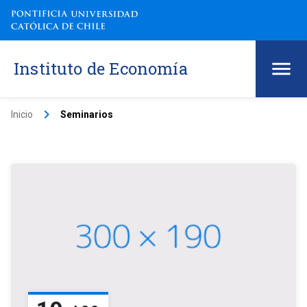
Instituto de Economía
keyboard_arrow_right
Inicio
Seminarios