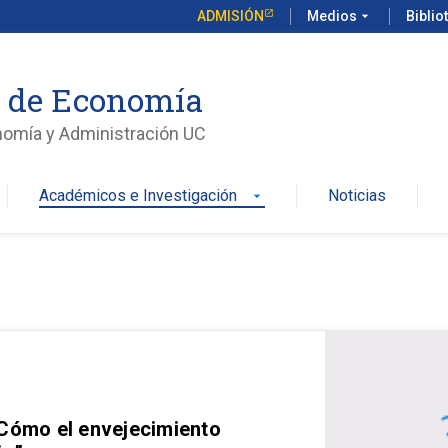
ADMISIÓN
Medios
arrow_drop_down
Biblio
o de Economía
nomía y Administración UC
Académicos e Investigación
Noticias
arrow_drop_down
 Cómo el envejecimiento