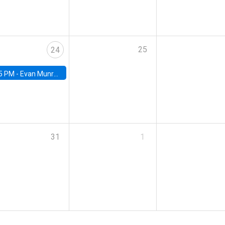
25
24
5 PM -
Evan Munro, Neyman Visiting Assistant Professor in the Department of Statistics at UC Berkeley
31
1