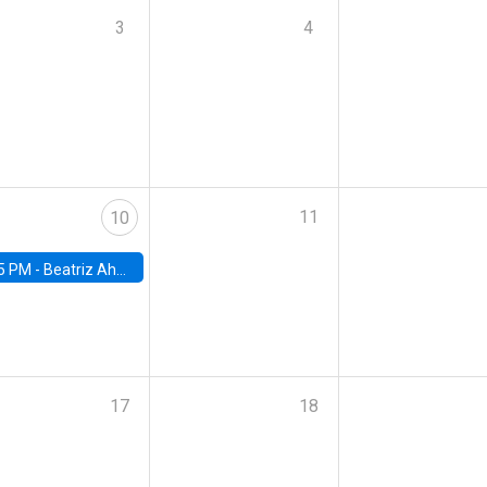
3
4
11
10
5 PM -
Beatriz Ahumada, PhD candidate, Universidad de Pittsburgh
17
18