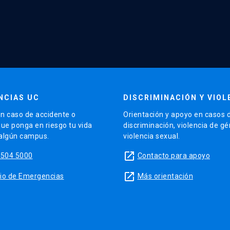
NCIAS UC
DISCRIMINACIÓN Y VIOL
n caso de accidente o
Orientación y apoyo en casos 
que ponga en riesgo tu vida
discriminación, violencia de g
 algún campus.
violencia sexual.
launch
5504 5000
Contacto para apoyo
launch
sitio de Emergencias
Más orientación