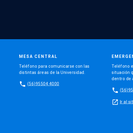
MESA CENTRAL
EMERGE
Teléfono para comunicarse con las
Teléfono e
distintas áreas de la Universidad.
situación 
dentro de
phone
(56)95504 4000
phone
(56)9
launch
Ir al 