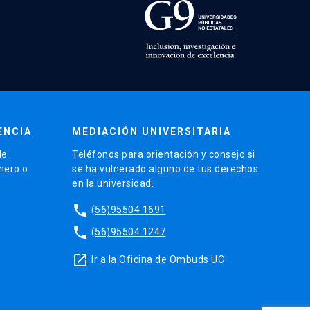
ENCIA
MEDIACIÓN UNIVERSITARIA
de
Teléfonos para orientación y consejo si
énero o
se ha vulnerado alguno de tus derechos
en la universidad.
phone
(56)95504 1691
phone
(56)95504 1247
launch
Ir a la Oficina de Ombuds UC