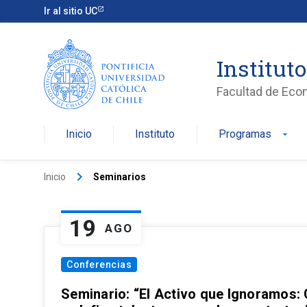
Ir al sitio UC
Institut
Facultad de Eco
Inicio
Instituto
Programas
arrow_drop_down
keyboard_arrow_right
Inicio
Seminarios
19
AGO
Conferencias
Seminario: “El Activo que Ignoramos: