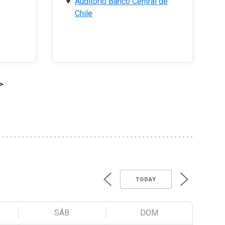
Auditorio Banco Central de
Chile
>
TODAY
SÁB
DOM