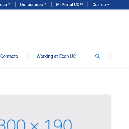
teca
Donaciones
Mi Portal UC
Correo
arrow_drop_down
search
Contacto
Working at Econ UC