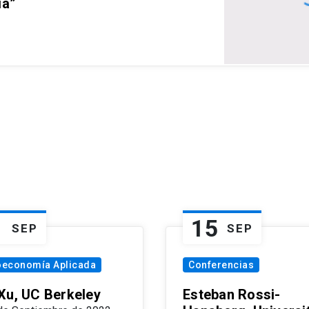
ia”
1
15
SEP
SEP
oeconomía Aplicada
Conferencias
Xu, UC Berkeley
Esteban Rossi-