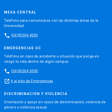
MESA CENTRAL
Teléfono para comunicarse con las distintas áreas de la
Universidad.
phone
(56)95504 4000
EMERGENCIAS UC
Teléfono en caso de accidente o situación que ponga en
riesgo tu vida dentro de algún campus.
phone
(56)95504 5000
launch
Ir al sitio de Emergencias
DISCRIMINACIÓN Y VIOLENCIA
Orientación y apoyo en casos de discriminación, violencia de
género o violencia sexual.