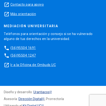
launch
Contacto para apoyo
launch
Más orientación
MEDIACIÓN UNIVERSITARIA
Teléfonos para orientación y consejo si se ha vulnerado
alguno de tus derechos en la universidad.
phone
(56)95504 1691
phone
(56)95504 1247
launch
Ir a la Oficina de Ombuds UC
Diseño y desarrollo:
Urantiacos
Asesoría:
Dirección Digital
, Prorrectoría
Utilizando el
Kit Digital UC