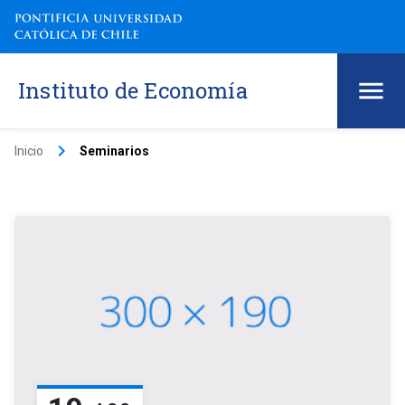
Instituto de Economía
keyboard_arrow_right
Inicio
Seminarios