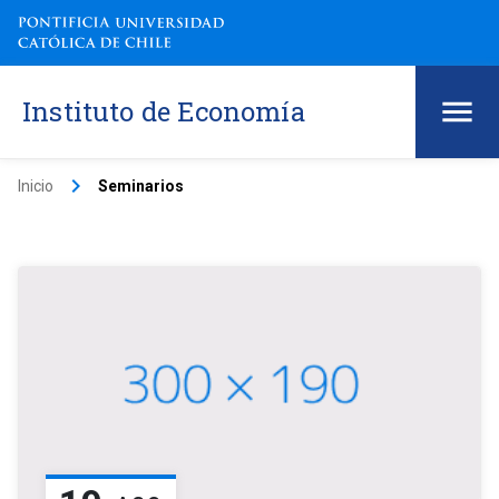
Instituto de Economía
keyboard_arrow_right
Inicio
Seminarios