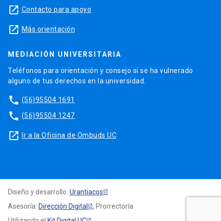
launch
Contacto para apoyo
launch
Más orientación
MEDIACIÓN UNIVERSITARIA
Teléfonos para orientación y consejo si se ha vulnerado
alguno de tus derechos en la universidad.
phone
(56)95504 1691
phone
(56)95504 1247
launch
Ir a la Oficina de Ombuds UC
Diseño y desarrollo:
Urantiacos
Asesoría:
Dirección Digital
, Prorrectoría
Utilizando el
Kit Digital UC