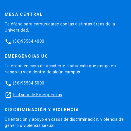
MESA CENTRAL
Teléfono para comunicarse con las distintas áreas de la
Universidad.
phone
(56)95504 4000
EMERGENCIAS UC
Teléfono en caso de accidente o situación que ponga en
riesgo tu vida dentro de algún campus.
phone
(56)95504 5000
launch
Ir al sitio de Emergencias
DISCRIMINACIÓN Y VIOLENCIA
Orientación y apoyo en casos de discriminación, violencia de
género o violencia sexual.