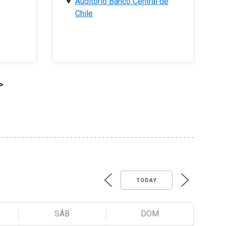
Auditorio Banco Central de
Chile
>
TODAY
SÁB
DOM