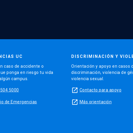
NCIAS UC
DISCRIMINACIÓN Y VIOL
n caso de accidente o
Orientación y apoyo en casos 
que ponga en riesgo tu vida
discriminación, violencia de g
 algún campus.
violencia sexual.
launch
5504 5000
Contacto para apoyo
launch
sitio de Emergencias
Más orientación