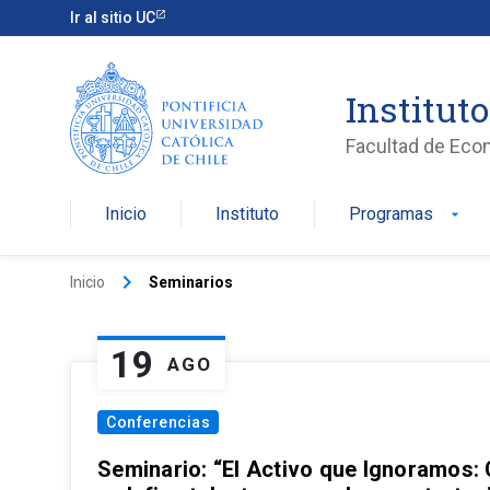
Ir al sitio UC
Institut
Facultad de Eco
Inicio
Instituto
Programas
arrow_drop_down
keyboard_arrow_right
Inicio
Seminarios
19
AGO
Conferencias
Seminario: “El Activo que Ignoramos: