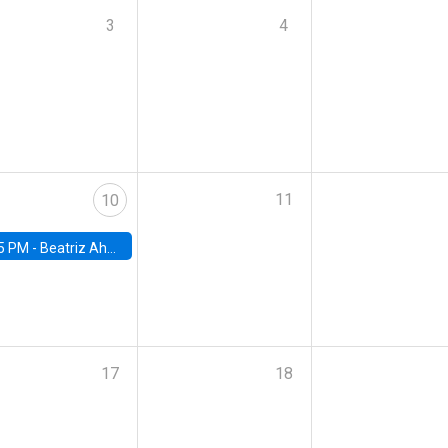
3
4
11
10
5 PM -
Beatriz Ahumada, PhD candidate, Universidad de Pittsburgh
17
18