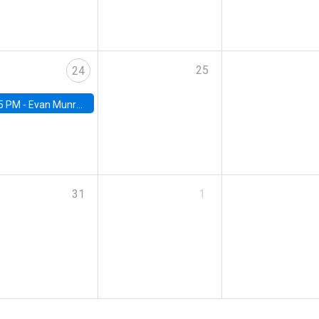
25
24
5 PM -
Evan Munro, Neyman Visiting Assistant Professor in the Department of Statistics at UC Berkeley
31
1