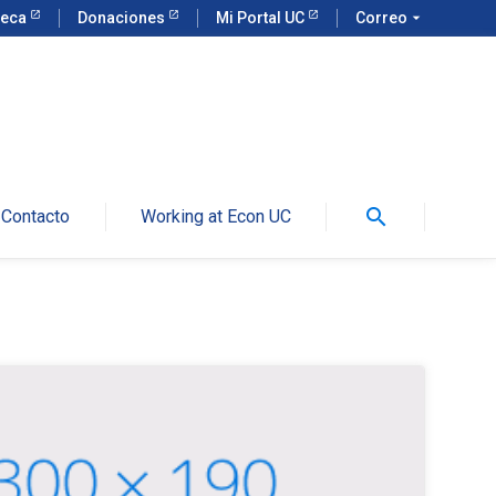
teca
Donaciones
Mi Portal UC
Correo
arrow_drop_down
search
Contacto
Working at Econ UC