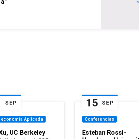
ia”
1
15
SEP
SEP
oeconomía Aplicada
Conferencias
Xu, UC Berkeley
Esteban Rossi-