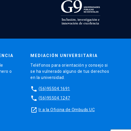
ENCIA
MEDIACIÓN UNIVERSITARIA
de
Teléfonos para orientación y consejo si
énero o
se ha vulnerado alguno de tus derechos
en la universidad.
phone
(56)95504 1691
phone
(56)95504 1247
launch
Ir a la Oficina de Ombuds UC