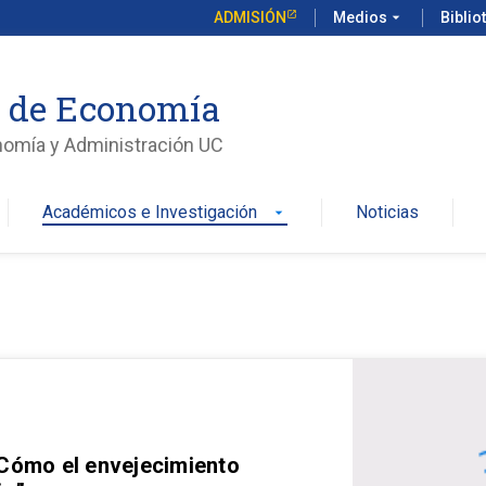
ADMISIÓN
Medios
arrow_drop_down
Biblio
o de Economía
nomía y Administración UC
Académicos e Investigación
Noticias
arrow_drop_down
 Cómo el envejecimiento