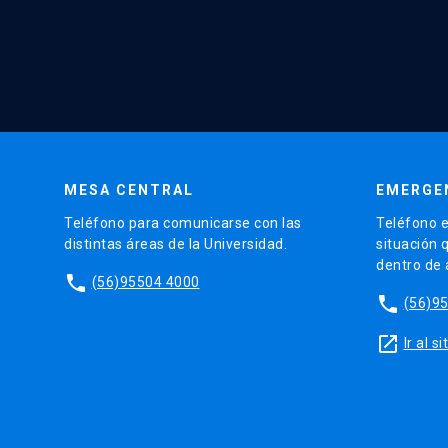
MESA CENTRAL
EMERGE
Teléfono para comunicarse con las
Teléfono e
distintas áreas de la Universidad.
situación 
dentro de
phone
(56)95504 4000
phone
(56)9
launch
Ir al 