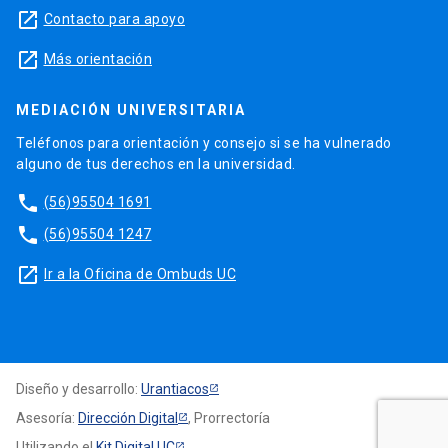
launch
Contacto para apoyo
launch
Más orientación
MEDIACIÓN UNIVERSITARIA
Teléfonos para orientación y consejo si se ha vulnerado
alguno de tus derechos en la universidad.
phone
(56)95504 1691
phone
(56)95504 1247
launch
Ir a la Oficina de Ombuds UC
Diseño y desarrollo:
Urantiacos
Asesoría:
Dirección Digital
, Prorrectoría
Utilizando el
Kit Digital UC