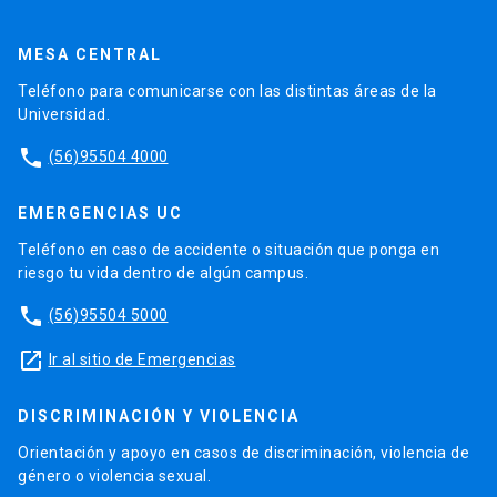
MESA CENTRAL
Teléfono para comunicarse con las distintas áreas de la
Universidad.
phone
(56)95504 4000
EMERGENCIAS UC
Teléfono en caso de accidente o situación que ponga en
riesgo tu vida dentro de algún campus.
phone
(56)95504 5000
launch
Ir al sitio de Emergencias
DISCRIMINACIÓN Y VIOLENCIA
Orientación y apoyo en casos de discriminación, violencia de
género o violencia sexual.