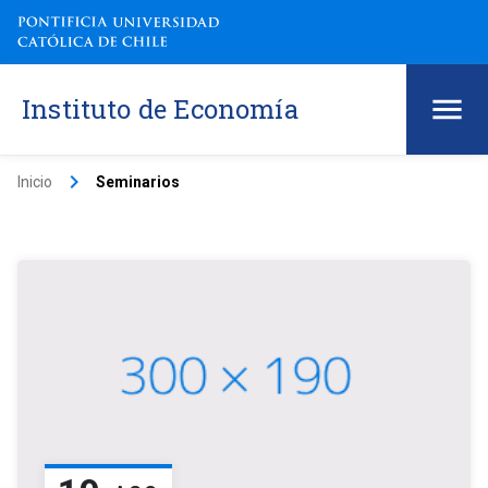
Instituto de Economía
keyboard_arrow_right
Inicio
Seminarios