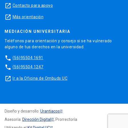
launch
Contacto para apoyo
launch
Más orientación
MEDIACIÓN UNIVERSITARIA
Teléfonos para orientación y consejo si se ha vulnerado
alguno de tus derechos en la universidad.
phone
(56)95504 1691
phone
(56)95504 1247
launch
Ir a la Oficina de Ombuds UC
Diseño y desarrollo:
Urantiacos
Asesoría:
Dirección Digital
, Prorrectoría
Utilizando el
Kit Digital UC