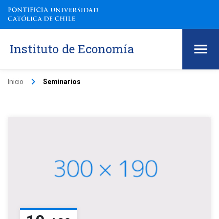
Instituto de Economía
keyboard_arrow_right
Inicio
Seminarios