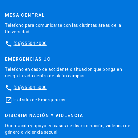
MESA CENTRAL
Teléfono para comunicarse con las distintas áreas de la
Universidad.
phone
(56)95504 4000
EMERGENCIAS UC
Teléfono en caso de accidente o situación que ponga en
riesgo tu vida dentro de algún campus.
phone
(56)95504 5000
launch
Ir al sitio de Emergencias
DISCRIMINACIÓN Y VIOLENCIA
Orientación y apoyo en casos de discriminación, violencia de
género o violencia sexual.