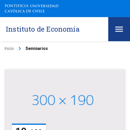
Instituto de Economía
keyboard_arrow_right
Inicio
Seminarios