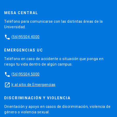
MESA CENTRAL
Teléfono para comunicarse con las distintas áreas de la
Universidad.
phone
(56)95504 4000
EMERGENCIAS UC
Teléfono en caso de accidente o situación que ponga en
riesgo tu vida dentro de algún campus.
phone
(56)95504 5000
launch
Ir al sitio de Emergencias
DISCRIMINACIÓN Y VIOLENCIA
Orientación y apoyo en casos de discriminación, violencia de
género o violencia sexual.