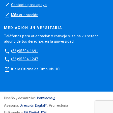
launch
Contacto para apoyo
launch
Más orientación
MEDIACIÓN UNIVERSITARIA
Teléfonos para orientación y consejo si se ha vulnerado
alguno de tus derechos en la universidad.
phone
(56)95504 1691
phone
(56)95504 1247
launch
Ir a la Oficina de Ombuds UC
Diseño y desarrollo:
Urantiacos
Asesoría:
Dirección Digital
, Prorrectoría
Utilizando el
Kit Digital UC