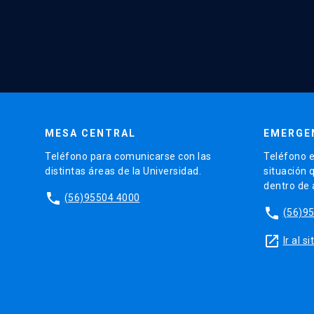
MESA CENTRAL
EMERGE
Teléfono para comunicarse con las
Teléfono e
distintas áreas de la Universidad.
situación 
dentro de
phone
(56)95504 4000
phone
(56)9
launch
Ir al 