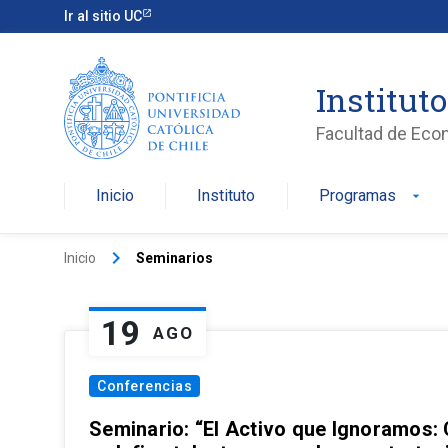
Ir al sitio UC
Institut
Facultad de Eco
Inicio
Instituto
Programas
arrow_drop_down
keyboard_arrow_right
Inicio
Seminarios
19
AGO
Conferencias
Seminario: “El Activo que Ignoramos: