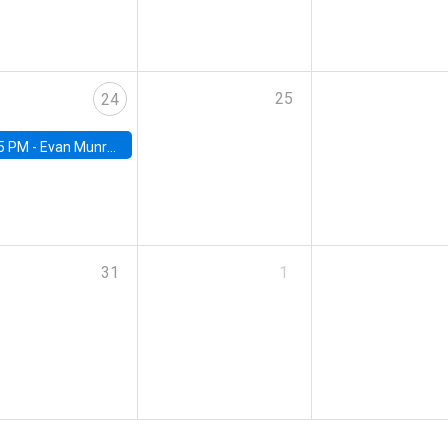
25
24
5 PM -
Evan Munro, Neyman Visiting Assistant Professor in the Department of Statistics at UC Berkeley
31
1