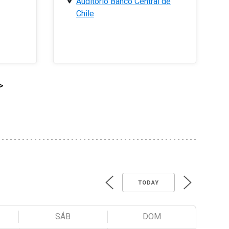
Auditorio Banco Central de
Chile
>
TODAY
SÁB
DOM