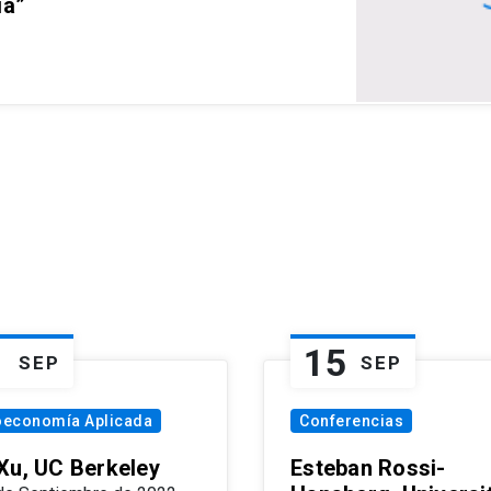
ia”
1
15
SEP
SEP
oeconomía Aplicada
Conferencias
Xu, UC Berkeley
Esteban Rossi-