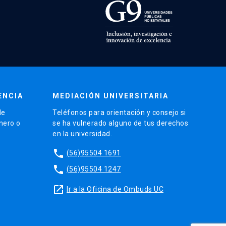
ENCIA
MEDIACIÓN UNIVERSITARIA
de
Teléfonos para orientación y consejo si
énero o
se ha vulnerado alguno de tus derechos
en la universidad.
phone
(56)95504 1691
phone
(56)95504 1247
launch
Ir a la Oficina de Ombuds UC