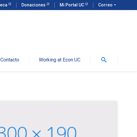
teca
Donaciones
Mi Portal UC
Correo
arrow_drop_down
search
Contacto
Working at Econ UC