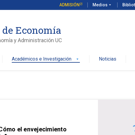
ADMISIÓN
Medios
arrow_drop_down
Biblio
o de Economía
nomía y Administración UC
Académicos e Investigación
Noticias
arrow_drop_down
 Cómo el envejecimiento