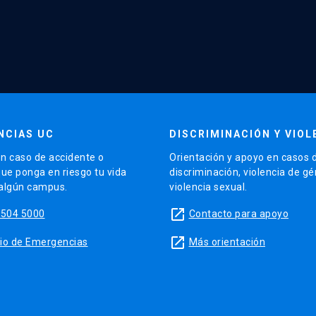
NCIAS UC
DISCRIMINACIÓN Y VIOL
n caso de accidente o
Orientación y apoyo en casos 
que ponga en riesgo tu vida
discriminación, violencia de g
 algún campus.
violencia sexual.
launch
5504 5000
Contacto para apoyo
launch
sitio de Emergencias
Más orientación