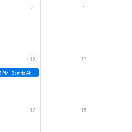
3
4
11
10
5 PM -
Beatriz Ahumada, PhD candidate, Universidad de Pittsburgh
17
18