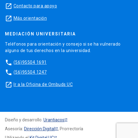
launch
Contacto para apoyo
launch
Más orientación
MEDIACIÓN UNIVERSITARIA
Teléfonos para orientación y consejo si se ha vulnerado
alguno de tus derechos en la universidad.
phone
(56)95504 1691
phone
(56)95504 1247
launch
Ir a la Oficina de Ombuds UC
Diseño y desarrollo:
Urantiacos
Asesoría:
Dirección Digital
, Prorrectoría
Utilizando el
Kit Digital UC