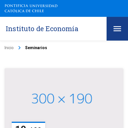
Instituto de Economía
keyboard_arrow_right
Inicio
Seminarios