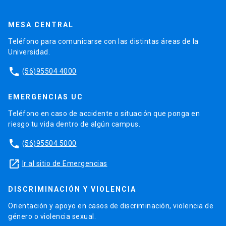
MESA CENTRAL
Teléfono para comunicarse con las distintas áreas de la
Universidad.
phone
(56)95504 4000
EMERGENCIAS UC
Teléfono en caso de accidente o situación que ponga en
riesgo tu vida dentro de algún campus.
phone
(56)95504 5000
launch
Ir al sitio de Emergencias
DISCRIMINACIÓN Y VIOLENCIA
Orientación y apoyo en casos de discriminación, violencia de
género o violencia sexual.