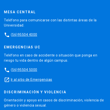
MESA CENTRAL
Teléfono para comunicarse con las distintas áreas de la
Universidad.
phone
(56)95504 4000
EMERGENCIAS UC
Teléfono en caso de accidente o situación que ponga en
riesgo tu vida dentro de algún campus.
phone
(56)95504 5000
launch
Ir al sitio de Emergencias
DISCRIMINACIÓN Y VIOLENCIA
Orientación y apoyo en casos de discriminación, violencia de
género o violencia sexual.