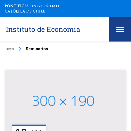
Instituto de Economía
keyboard_arrow_right
Inicio
Seminarios