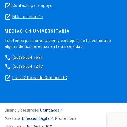
launch
Contacto para apoyo
launch
Más orientación
MEDIACIÓN UNIVERSITARIA
Teléfonos para orientación y consejo si se ha vulnerado
alguno de tus derechos en la universidad.
phone
(56)95504 1691
phone
(56)95504 1247
launch
Ir a la Oficina de Ombuds UC
Diseño y desarrollo:
Urantiacos
Asesoría:
Dirección Digital
, Prorrectoría
Utilizando el
Kit Digital UC