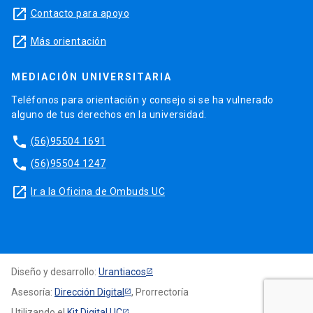
launch
Contacto para apoyo
launch
Más orientación
MEDIACIÓN UNIVERSITARIA
Teléfonos para orientación y consejo si se ha vulnerado
alguno de tus derechos en la universidad.
phone
(56)95504 1691
phone
(56)95504 1247
launch
Ir a la Oficina de Ombuds UC
Diseño y desarrollo:
Urantiacos
Asesoría:
Dirección Digital
, Prorrectoría
Utilizando el
Kit Digital UC