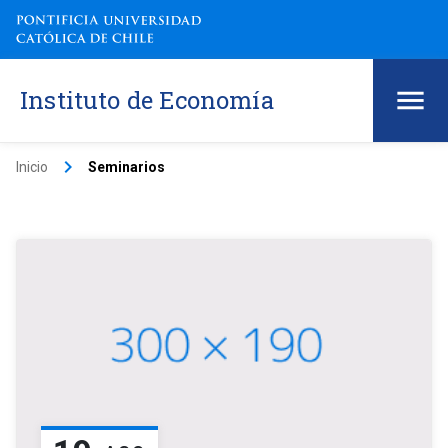
Instituto de Economía
keyboard_arrow_right
Inicio
Seminarios