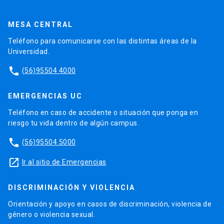
MESA CENTRAL
Teléfono para comunicarse con las distintas áreas de la
Universidad.
phone
(56)95504 4000
EMERGENCIAS UC
Teléfono en caso de accidente o situación que ponga en
riesgo tu vida dentro de algún campus.
phone
(56)95504 5000
launch
Ir al sitio de Emergencias
DISCRIMINACIÓN Y VIOLENCIA
Orientación y apoyo en casos de discriminación, violencia de
género o violencia sexual.