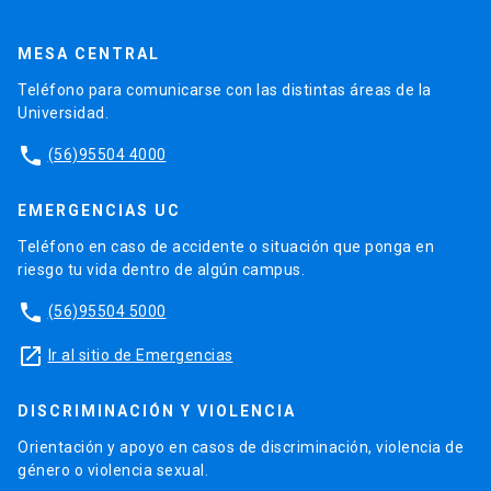
MESA CENTRAL
Teléfono para comunicarse con las distintas áreas de la
Universidad.
phone
(56)95504 4000
EMERGENCIAS UC
Teléfono en caso de accidente o situación que ponga en
riesgo tu vida dentro de algún campus.
phone
(56)95504 5000
launch
Ir al sitio de Emergencias
DISCRIMINACIÓN Y VIOLENCIA
Orientación y apoyo en casos de discriminación, violencia de
género o violencia sexual.