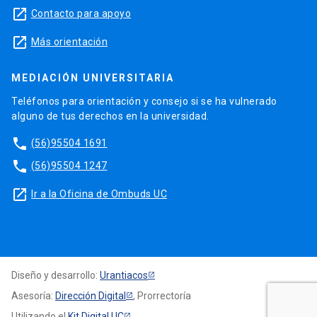
launch
Contacto para apoyo
launch
Más orientación
MEDIACIÓN UNIVERSITARIA
Teléfonos para orientación y consejo si se ha vulnerado
alguno de tus derechos en la universidad.
phone
(56)95504 1691
phone
(56)95504 1247
launch
Ir a la Oficina de Ombuds UC
Diseño y desarrollo:
Urantiacos
Asesoría:
Dirección Digital
, Prorrectoría
Utilizando el
Kit Digital UC