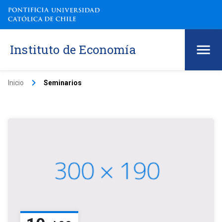
Instituto de Economía
keyboard_arrow_right
Inicio
Seminarios