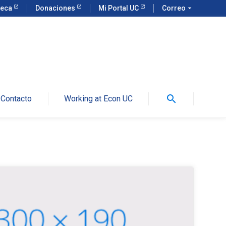
teca
Donaciones
Mi Portal UC
Correo
arrow_drop_down
search
Contacto
Working at Econ UC