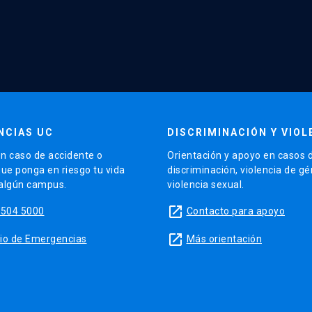
NCIAS UC
DISCRIMINACIÓN Y VIOL
n caso de accidente o
Orientación y apoyo en casos 
que ponga en riesgo tu vida
discriminación, violencia de g
 algún campus.
violencia sexual.
launch
5504 5000
Contacto para apoyo
launch
sitio de Emergencias
Más orientación