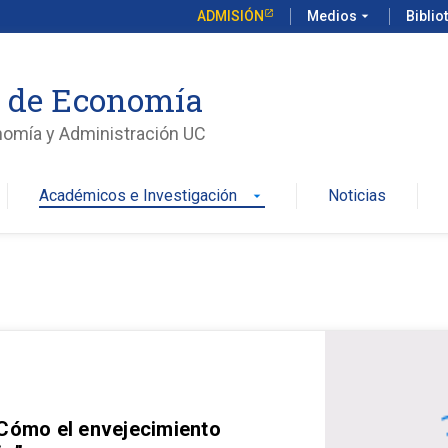
ADMISIÓN
Medios
arrow_drop_down
Biblio
o de Economía
nomía y Administración UC
Académicos e Investigación
Noticias
arrow_drop_down
 Cómo el envejecimiento