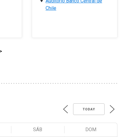
Auditorio Banco Central de
Chile
>
TODAY
SÁB
DOM