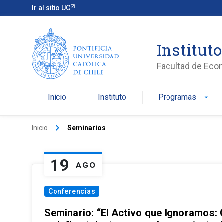
Ir al sitio UC
Institut
Facultad de Eco
Inicio
Instituto
Programas
arrow_drop_down
keyboard_arrow_right
Inicio
Seminarios
19
AGO
Conferencias
Seminario: “El Activo que Ignoramos: