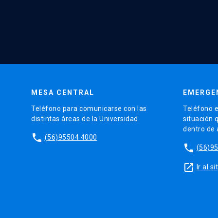
MESA CENTRAL
EMERGE
Teléfono para comunicarse con las
Teléfono e
distintas áreas de la Universidad.
situación 
dentro de
phone
(56)95504 4000
phone
(56)9
launch
Ir al 