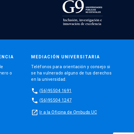
ENCIA
MEDIACIÓN UNIVERSITARIA
de
Teléfonos para orientación y consejo si
énero o
se ha vulnerado alguno de tus derechos
en la universidad.
phone
(56)95504 1691
phone
(56)95504 1247
launch
Ir a la Oficina de Ombuds UC