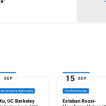
ia”
1
15
SEP
SEP
oeconomía Aplicada
Conferencias
Xu, UC Berkeley
Esteban Rossi-