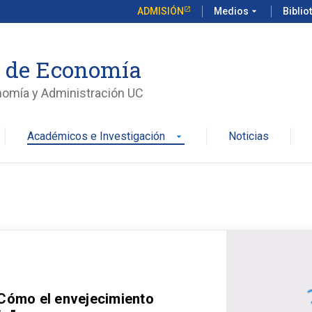
ADMISIÓN
Medios
arrow_drop_down
Biblio
o de Economía
nomía y Administración UC
Académicos e Investigación
Noticias
arrow_drop_down
 Cómo el envejecimiento