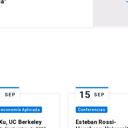
ia”
1
15
SEP
SEP
oeconomía Aplicada
Conferencias
Xu, UC Berkeley
Esteban Rossi-