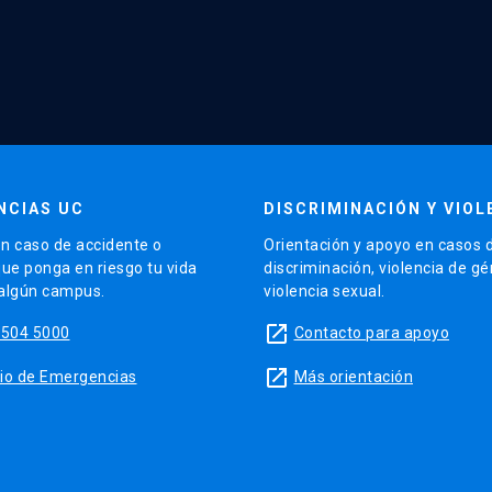
NCIAS UC
DISCRIMINACIÓN Y VIOL
n caso de accidente o
Orientación y apoyo en casos 
que ponga en riesgo tu vida
discriminación, violencia de g
 algún campus.
violencia sexual.
launch
5504 5000
Contacto para apoyo
launch
sitio de Emergencias
Más orientación