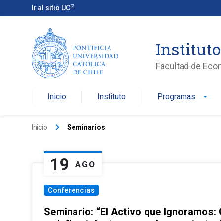
Ir al sitio UC
Institut
Facultad de Eco
Inicio
Instituto
Programas
arrow_drop_down
keyboard_arrow_right
Inicio
Seminarios
19
AGO
Conferencias
Seminario: “El Activo que Ignoramos: