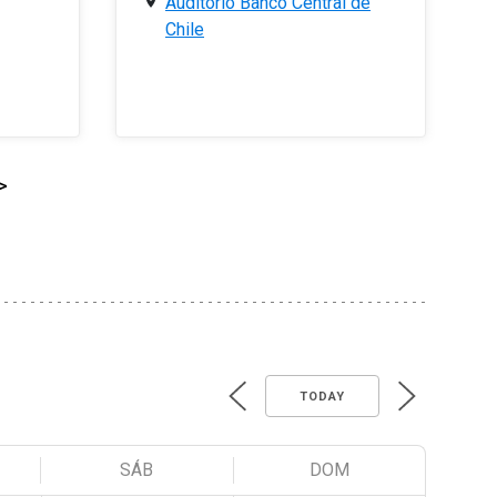
Auditorio Banco Central de
Chile
>
TODAY
SÁB
DOM