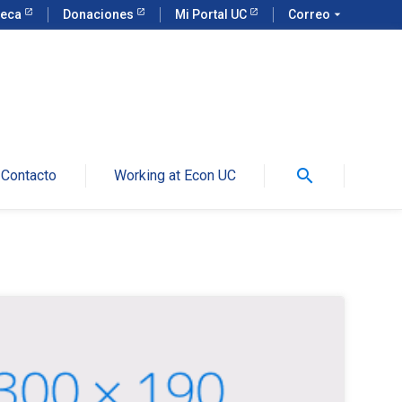
teca
Donaciones
Mi Portal UC
Correo
arrow_drop_down
search
Contacto
Working at Econ UC