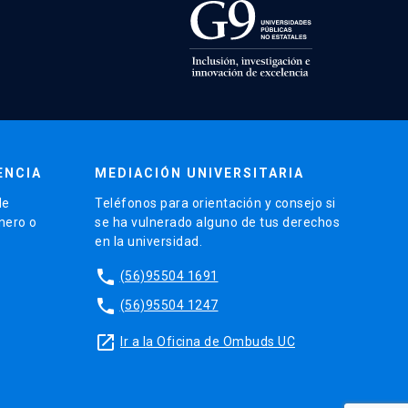
ENCIA
MEDIACIÓN UNIVERSITARIA
de
Teléfonos para orientación y consejo si
énero o
se ha vulnerado alguno de tus derechos
en la universidad.
phone
(56)95504 1691
phone
(56)95504 1247
launch
Ir a la Oficina de Ombuds UC