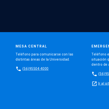
MESA CENTRAL
EMERGE
Teléfono para comunicarse con las
Teléfono e
distintas áreas de la Universidad.
situación 
dentro de
phone
(56)95504 4000
phone
(56)9
launch
Ir al 