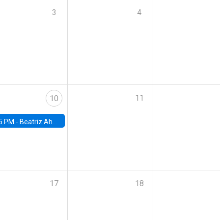
3
4
11
10
5 PM -
Beatriz Ahumada, PhD candidate, Universidad de Pittsburgh
17
18