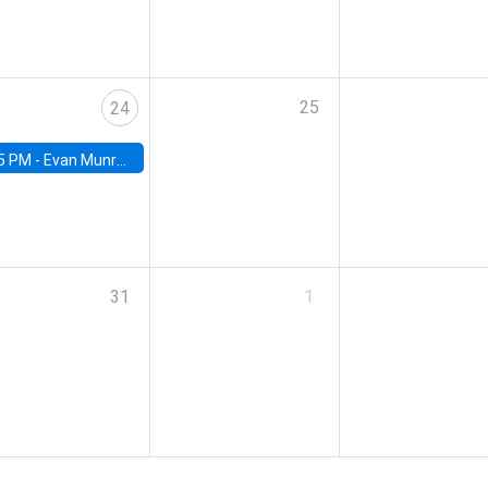
25
24
5 PM -
Evan Munro, Neyman Visiting Assistant Professor in the Department of Statistics at UC Berkeley
31
1