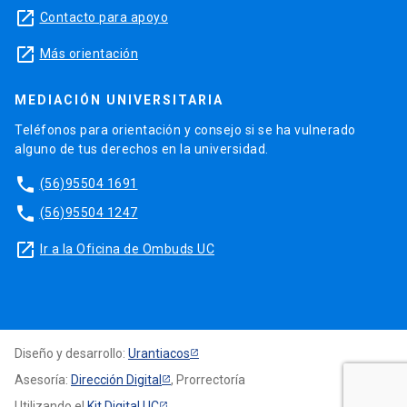
launch
Contacto para apoyo
launch
Más orientación
MEDIACIÓN UNIVERSITARIA
Teléfonos para orientación y consejo si se ha vulnerado
alguno de tus derechos en la universidad.
phone
(56)95504 1691
phone
(56)95504 1247
launch
Ir a la Oficina de Ombuds UC
Diseño y desarrollo:
Urantiacos
Asesoría:
Dirección Digital
, Prorrectoría
Utilizando el
Kit Digital UC