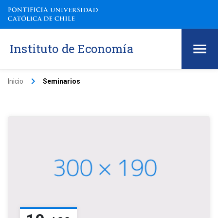
Instituto de Economía
keyboard_arrow_right
Inicio
Seminarios