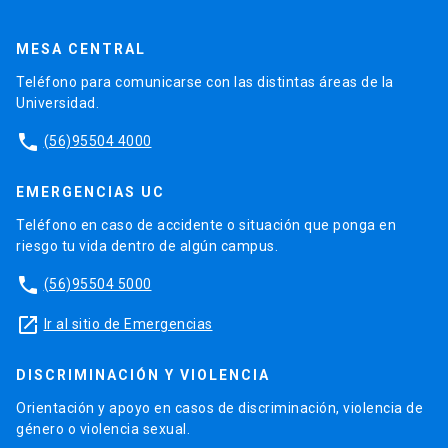
MESA CENTRAL
Teléfono para comunicarse con las distintas áreas de la
Universidad.
phone
(56)95504 4000
EMERGENCIAS UC
Teléfono en caso de accidente o situación que ponga en
riesgo tu vida dentro de algún campus.
phone
(56)95504 5000
launch
Ir al sitio de Emergencias
DISCRIMINACIÓN Y VIOLENCIA
Orientación y apoyo en casos de discriminación, violencia de
género o violencia sexual.