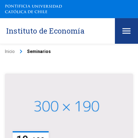
Instituto de Economía
keyboard_arrow_right
Inicio
Seminarios