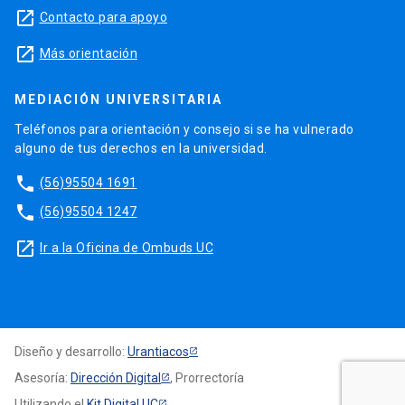
launch
Contacto para apoyo
launch
Más orientación
MEDIACIÓN UNIVERSITARIA
Teléfonos para orientación y consejo si se ha vulnerado
alguno de tus derechos en la universidad.
phone
(56)95504 1691
phone
(56)95504 1247
launch
Ir a la Oficina de Ombuds UC
Diseño y desarrollo:
Urantiacos
Asesoría:
Dirección Digital
, Prorrectoría
Utilizando el
Kit Digital UC