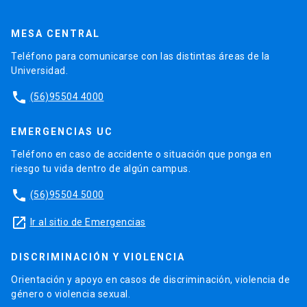
MESA CENTRAL
Teléfono para comunicarse con las distintas áreas de la
Universidad.
phone
(56)95504 4000
EMERGENCIAS UC
Teléfono en caso de accidente o situación que ponga en
riesgo tu vida dentro de algún campus.
phone
(56)95504 5000
launch
Ir al sitio de Emergencias
DISCRIMINACIÓN Y VIOLENCIA
Orientación y apoyo en casos de discriminación, violencia de
género o violencia sexual.