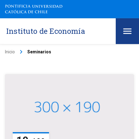
Instituto de Economía
keyboard_arrow_right
Inicio
Seminarios