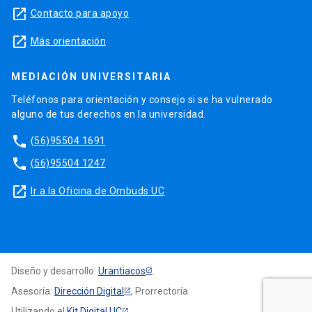
launch
Contacto para apoyo
launch
Más orientación
MEDIACIÓN UNIVERSITARIA
Teléfonos para orientación y consejo si se ha vulnerado
alguno de tus derechos en la universidad.
phone
(56)95504 1691
phone
(56)95504 1247
launch
Ir a la Oficina de Ombuds UC
Diseño y desarrollo:
Urantiacos
Asesoría:
Dirección Digital
, Prorrectoría
Utilizando el
Kit Digital UC