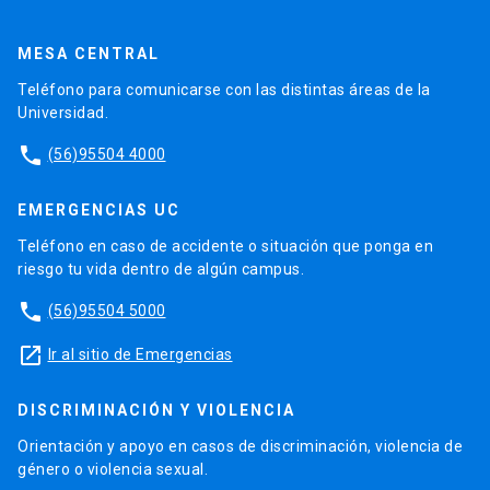
MESA CENTRAL
Teléfono para comunicarse con las distintas áreas de la
Universidad.
phone
(56)95504 4000
EMERGENCIAS UC
Teléfono en caso de accidente o situación que ponga en
riesgo tu vida dentro de algún campus.
phone
(56)95504 5000
launch
Ir al sitio de Emergencias
DISCRIMINACIÓN Y VIOLENCIA
Orientación y apoyo en casos de discriminación, violencia de
género o violencia sexual.