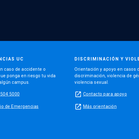
NCIAS UC
DISCRIMINACIÓN Y VIOL
n caso de accidente o
Orientación y apoyo en casos 
que ponga en riesgo tu vida
discriminación, violencia de g
 algún campus.
violencia sexual.
launch
5504 5000
Contacto para apoyo
launch
sitio de Emergencias
Más orientación