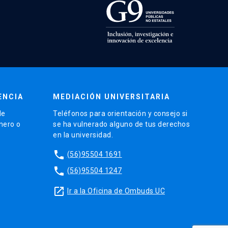
ENCIA
MEDIACIÓN UNIVERSITARIA
de
Teléfonos para orientación y consejo si
énero o
se ha vulnerado alguno de tus derechos
en la universidad.
phone
(56)95504 1691
phone
(56)95504 1247
launch
Ir a la Oficina de Ombuds UC