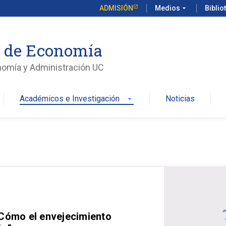
ADMISIÓN
Medios
arrow_drop_down
Biblio
o de Economía
nomía y Administración UC
Académicos e Investigación
Noticias
arrow_drop_down
 Cómo el envejecimiento