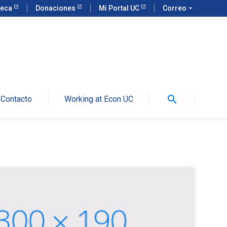
teca
Donaciones
Mi Portal UC
Correo
arrow_drop_down
search
Contacto
Working at Econ UC