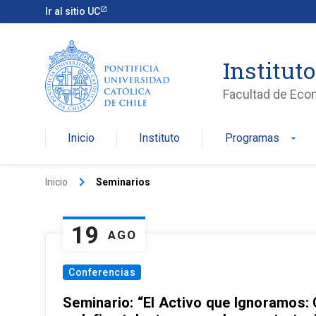
Ir al sitio UC
Institut
Facultad de Eco
Inicio
Instituto
Programas
arrow_drop_down
keyboard_arrow_right
Inicio
Seminarios
19
AGO
Conferencias
Seminario: “El Activo que Ignoramos: