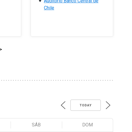
Auditorio Banco Central de
Chile
>
TODAY
SÁB
DOM