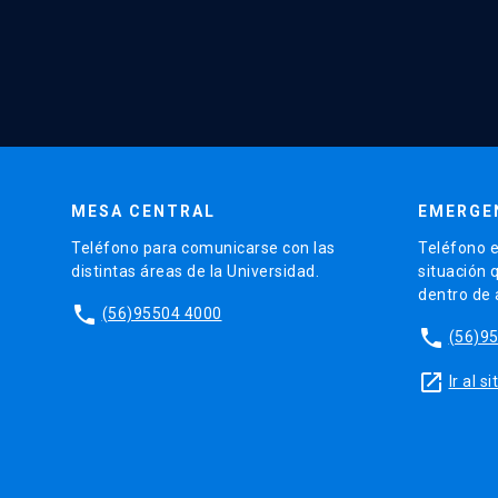
MESA CENTRAL
EMERGE
Teléfono para comunicarse con las
Teléfono e
distintas áreas de la Universidad.
situación 
dentro de
phone
(56)95504 4000
phone
(56)9
launch
Ir al 