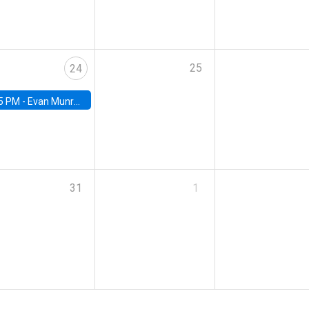
25
24
5 PM -
Evan Munro, Neyman Visiting Assistant Professor in the Department of Statistics at UC Berkeley
31
1