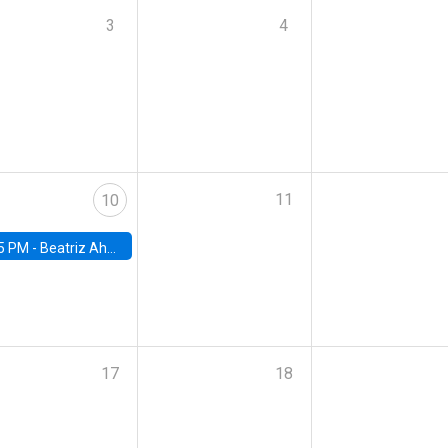
3
4
11
10
5 PM -
Beatriz Ahumada, PhD candidate, Universidad de Pittsburgh
17
18