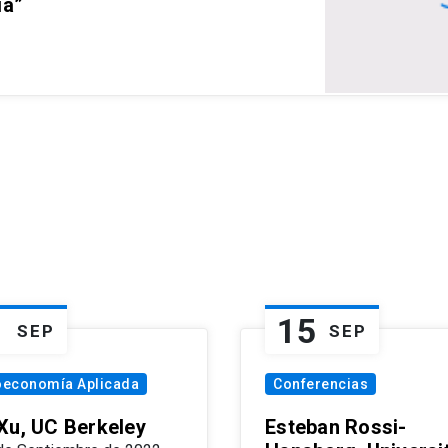
ia”
1
15
SEP
SEP
oeconomía Aplicada
Conferencias
Xu, UC Berkeley
Esteban Rossi-