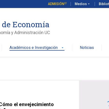
ADMISIÓN
Medios
arrow_drop_down
Biblio
o de Economía
nomía y Administración UC
Académicos e Investigación
Noticias
arrow_drop_down
 Cómo el envejecimiento