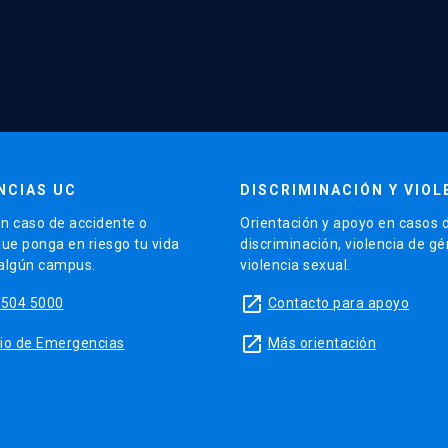
NCIAS UC
DISCRIMINACIÓN Y VIOL
n caso de accidente o
Orientación y apoyo en casos 
que ponga en riesgo tu vida
discriminación, violencia de g
 algún campus.
violencia sexual.
launch
5504 5000
Contacto para apoyo
launch
sitio de Emergencias
Más orientación