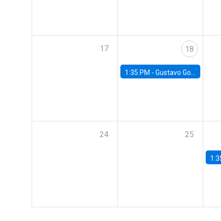
17
18
1:35 PM -
Gustavo González, Banco Central de Chile
24
25
1:3