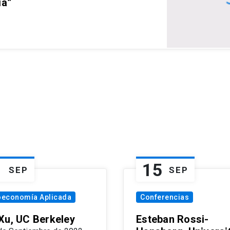
ia”
1
15
SEP
SEP
oeconomía Aplicada
Conferencias
Xu, UC Berkeley
Esteban Rossi-