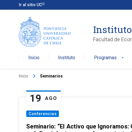
Ir al sitio UC
Institut
Facultad de Eco
Inicio
Instituto
Programas
arrow_drop_down
keyboard_arrow_right
Inicio
Seminarios
19
AGO
Conferencias
Seminario: “El Activo que Ignoramos: