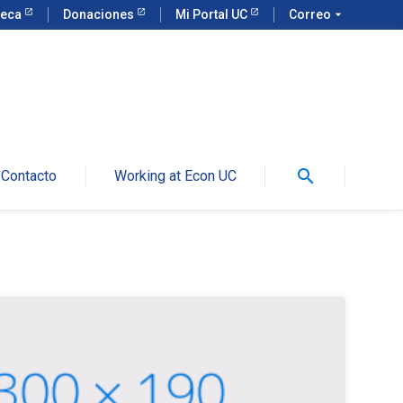
teca
Donaciones
Mi Portal UC
Correo
arrow_drop_down
search
Contacto
Working at Econ UC