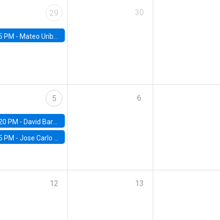
30
29
5 PM -
Mateo Uribe-Castro, Universidad de los Andes (Colombia)
6
5
20 PM -
David Bardey, Universidad de los Andes - CEDE
5 PM -
Jose Carlo Bermudez, UC (ME) & World Bank
12
13