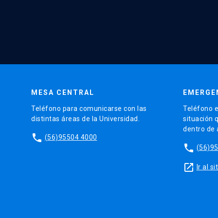
MESA CENTRAL
EMERGE
Teléfono para comunicarse con las
Teléfono e
distintas áreas de la Universidad.
situación 
dentro de
phone
(56)95504 4000
phone
(56)9
launch
Ir al 