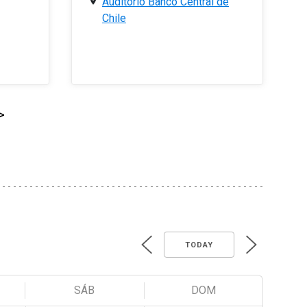
Auditorio Banco Central de
Chile
>
TODAY
SÁB
DOM