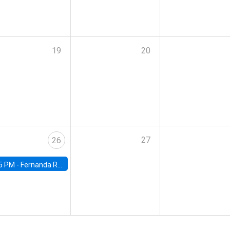
19
20
27
26
5 PM -
Fernanda Rojas Ampuero, University of Wisconsin-Madison