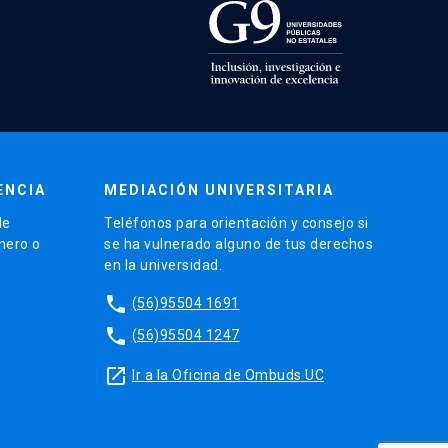
ENCIA
MEDIACIÓN UNIVERSITARIA
de
Teléfonos para orientación y consejo si
énero o
se ha vulnerado alguno de tus derechos
en la universidad.
phone
(56)95504 1691
phone
(56)95504 1247
launch
Ir a la Oficina de Ombuds UC