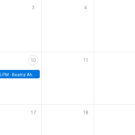
3
4
11
10
5 PM -
Beatriz Ahumada, PhD candidate, Universidad de Pittsburgh
17
18