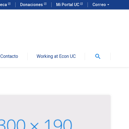
teca
Donaciones
Mi Portal UC
Correo
arrow_drop_down
search
Contacto
Working at Econ UC