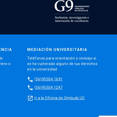
ENCIA
MEDIACIÓN UNIVERSITARIA
de
Teléfonos para orientación y consejo si
énero o
se ha vulnerado alguno de tus derechos
en la universidad.
phone
(56)95504 1691
phone
(56)95504 1247
launch
Ir a la Oficina de Ombuds UC