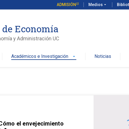
ADMISIÓN
Medios
arrow_drop_down
Biblio
o de Economía
nomía y Administración UC
Académicos e Investigación
Noticias
arrow_drop_down
 Cómo el envejecimiento