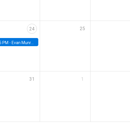
25
24
5 PM -
Evan Munro, Neyman Visiting Assistant Professor in the Department of Statistics at UC Berkeley
31
1