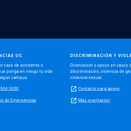
NCIAS UC
DISCRIMINACIÓN Y VIOL
n caso de accidente o
Orientación y apoyo en casos 
que ponga en riesgo tu vida
discriminación, violencia de g
 algún campus.
violencia sexual.
launch
5504 5000
Contacto para apoyo
launch
sitio de Emergencias
Más orientación