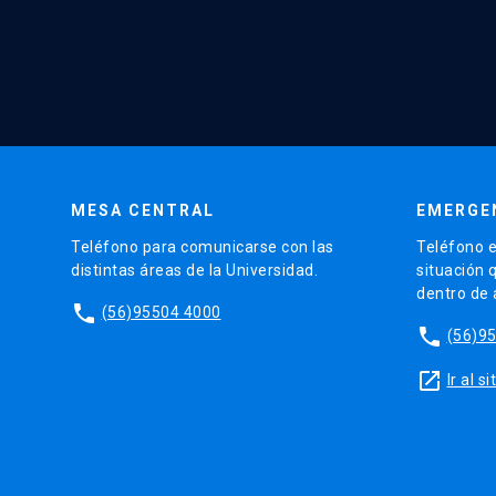
MESA CENTRAL
EMERGE
Teléfono para comunicarse con las
Teléfono e
distintas áreas de la Universidad.
situación 
dentro de
phone
(56)95504 4000
phone
(56)9
launch
Ir al 