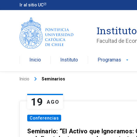
Ir al sitio UC
Institut
Facultad de Eco
Inicio
Instituto
Programas
arrow_drop_down
keyboard_arrow_right
Inicio
Seminarios
19
AGO
Conferencias
Seminario: “El Activo que Ignoramos: