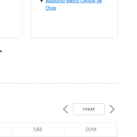
Auditorio Banco Central de
Chile
>
TODAY
SÁB
DOM