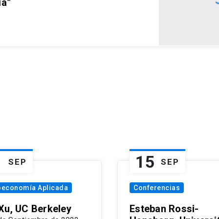
ia”
1
15
SEP
SEP
oeconomía Aplicada
Conferencias
Xu, UC Berkeley
Esteban Rossi-