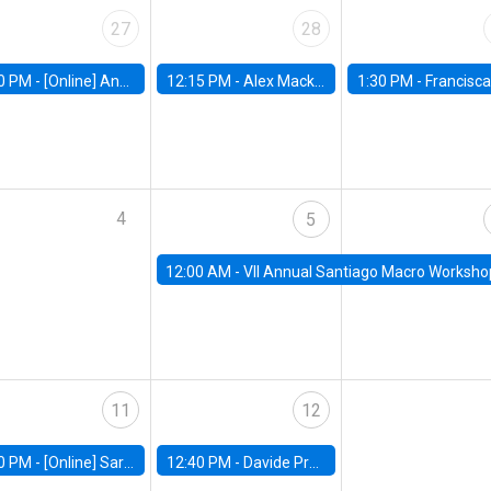
27
28
0 PM -
[Online] Ana Tur Prats, UC Merced
12:15 PM -
Alex Mackay, Harvard Business School
1:30 PM -
Francisca Torrealba, estudiante de Doctorado en Ec
4
5
12:00 AM -
VII Annual Santiago Macro Worksho
11
12
0 PM -
[Online] Sarah Armitage, Boston University
12:40 PM -
Davide Proserpio, Marshall School of Business