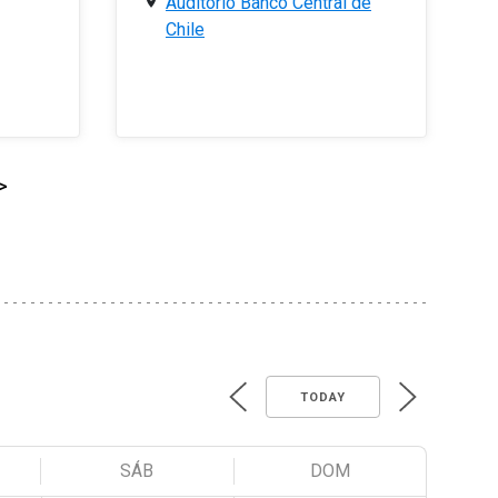
Auditorio Banco Central de
Chile
>
TODAY
SÁB
DOM