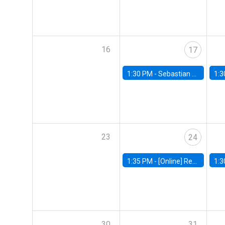
16
17
1:30 PM -
Sebastian Claro, Universidad de Los Andes
1:3
23
24
1:35 PM -
[Online] Renata Narita, PUC Rio
1:3
30
31