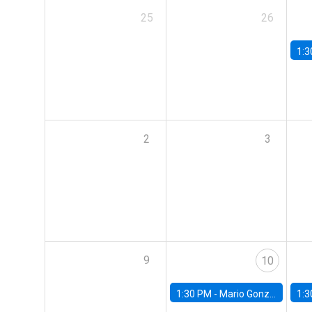
25
26
1:3
2
3
9
10
1:30 PM -
Mario González, Banco Central de Chile
1:3