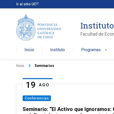
Ir al sitio UC
Institut
Facultad de Eco
Inicio
Instituto
Programas
arrow_drop_down
keyboard_arrow_right
Inicio
Seminarios
19
AGO
Conferencias
Seminario: “El Activo que Ignoramos: