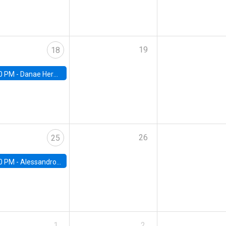
19
18
0 PM -
Danae Hernandez-Cortes, Arizona State
26
25
0 PM -
Alessandro Chiari, Charles University
1
2