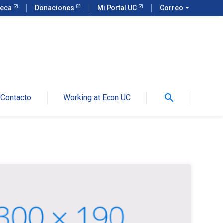
teca
Donaciones
Mi Portal UC
Correo
arrow_drop_down
search
Contacto
Working at Econ UC