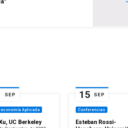
ia”
1
15
SEP
SEP
oeconomía Aplicada
Conferencias
Xu, UC Berkeley
Esteban Rossi-