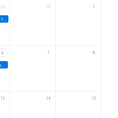
30
1
29
onomía UC
7
8
6
p
13
14
15