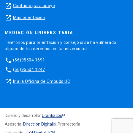
launch
Contacto para apoyo
launch
Más orientación
MEDIACIÓN UNIVERSITARIA
Teléfonos para orientación y consejo si se ha vulnerado
alguno de tus derechos en la universidad.
phone
(56)95504 1691
phone
(56)95504 1247
launch
Ir a la Oficina de Ombuds UC
Diseño y desarrollo:
Urantiacos
Asesoría:
Dirección Digital
, Prorrectoría
Utilizando el
Kit Digital UC