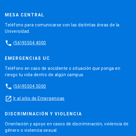
MESA CENTRAL
Teléfono para comunicarse con las distintas áreas de la
Universidad.
phone
(56)95504 4000
EMERGENCIAS UC
Teléfono en caso de accidente o situación que ponga en
riesgo tu vida dentro de algún campus.
phone
(56)95504 5000
launch
Ir al sitio de Emergencias
DISCRIMINACIÓN Y VIOLENCIA
Orientación y apoyo en casos de discriminación, violencia de
género o violencia sexual.