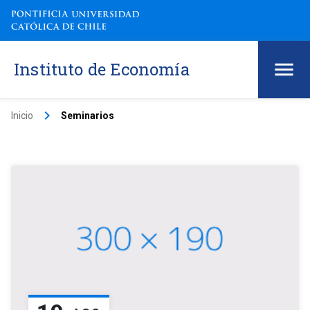
Instituto de Economía
keyboard_arrow_right
Inicio
Seminarios