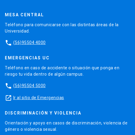
MESA CENTRAL
Teléfono para comunicarse con las distintas áreas de la
Universidad.
phone
(56)95504 4000
EMERGENCIAS UC
Teléfono en caso de accidente o situación que ponga en
riesgo tu vida dentro de algún campus.
phone
(56)95504 5000
launch
Ir al sitio de Emergencias
DISCRIMINACIÓN Y VIOLENCIA
Orientación y apoyo en casos de discriminación, violencia de
género o violencia sexual.