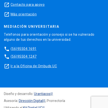
launch
Contacto para apoyo
launch
Más orientación
MEDIACIÓN UNIVERSITARIA
Teléfonos para orientación y consejo si se ha vulnerado
alguno de tus derechos en la universidad.
phone
(56)95504 1691
phone
(56)95504 1247
launch
Ir a la Oficina de Ombuds UC
Diseño y desarrollo:
Urantiacos
Asesoría:
Dirección Digital
, Prorrectoría
Utilizando el
Kit Digital UC