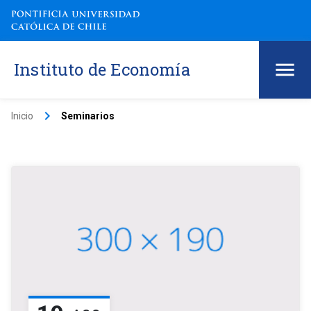
Instituto de Economía
keyboard_arrow_right
Inicio
Seminarios