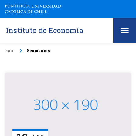
Instituto de Economía
keyboard_arrow_right
Inicio
Seminarios