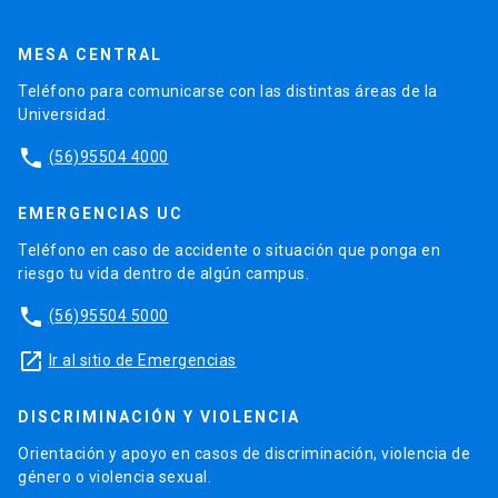
MESA CENTRAL
Teléfono para comunicarse con las distintas áreas de la
Universidad.
phone
(56)95504 4000
EMERGENCIAS UC
Teléfono en caso de accidente o situación que ponga en
riesgo tu vida dentro de algún campus.
phone
(56)95504 5000
launch
Ir al sitio de Emergencias
DISCRIMINACIÓN Y VIOLENCIA
Orientación y apoyo en casos de discriminación, violencia de
género o violencia sexual.