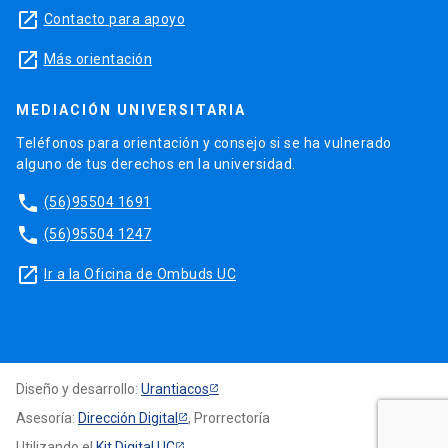
launch
Contacto para apoyo
launch
Más orientación
MEDIACIÓN UNIVERSITARIA
Teléfonos para orientación y consejo si se ha vulnerado
alguno de tus derechos en la universidad.
phone
(56)95504 1691
phone
(56)95504 1247
launch
Ir a la Oficina de Ombuds UC
Diseño y desarrollo:
Urantiacos
Asesoría:
Dirección Digital
, Prorrectoría
Utilizando el
Kit Digital UC