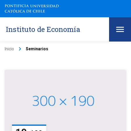
Instituto de Economía
keyboard_arrow_right
Inicio
Seminarios