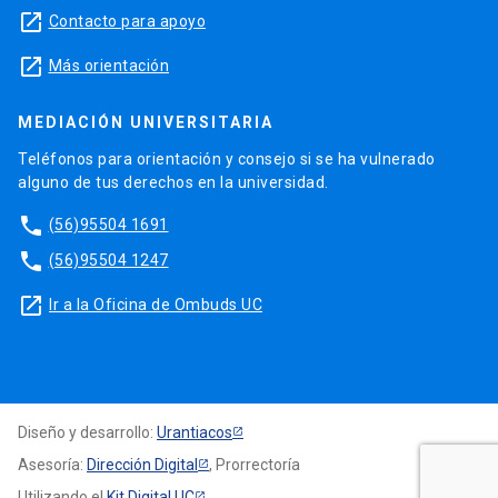
launch
Contacto para apoyo
launch
Más orientación
MEDIACIÓN UNIVERSITARIA
Teléfonos para orientación y consejo si se ha vulnerado
alguno de tus derechos en la universidad.
phone
(56)95504 1691
phone
(56)95504 1247
launch
Ir a la Oficina de Ombuds UC
Diseño y desarrollo:
Urantiacos
Asesoría:
Dirección Digital
, Prorrectoría
Utilizando el
Kit Digital UC