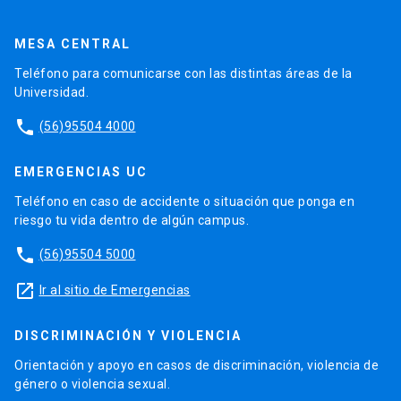
MESA CENTRAL
Teléfono para comunicarse con las distintas áreas de la
Universidad.
phone
(56)95504 4000
EMERGENCIAS UC
Teléfono en caso de accidente o situación que ponga en
riesgo tu vida dentro de algún campus.
phone
(56)95504 5000
launch
Ir al sitio de Emergencias
DISCRIMINACIÓN Y VIOLENCIA
Orientación y apoyo en casos de discriminación, violencia de
género o violencia sexual.