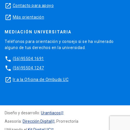
launch
Contacto para apoyo
launch
Más orientación
MEDIACIÓN UNIVERSITARIA
Teléfonos para orientación y consejo si se ha vulnerado
alguno de tus derechos en la universidad.
phone
(56)95504 1691
phone
(56)95504 1247
launch
Ir a la Oficina de Ombuds UC
Diseño y desarrollo:
Urantiacos
Asesoría:
Dirección Digital
, Prorrectoría
Utilizando el
Kit Digital UC