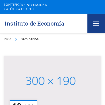
Instituto de Economía
keyboard_arrow_right
Inicio
Seminarios