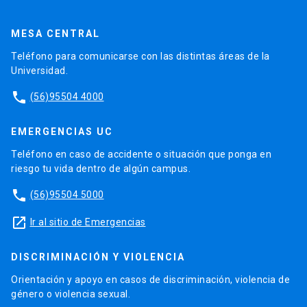
MESA CENTRAL
Teléfono para comunicarse con las distintas áreas de la
Universidad.
phone
(56)95504 4000
EMERGENCIAS UC
Teléfono en caso de accidente o situación que ponga en
riesgo tu vida dentro de algún campus.
phone
(56)95504 5000
launch
Ir al sitio de Emergencias
DISCRIMINACIÓN Y VIOLENCIA
Orientación y apoyo en casos de discriminación, violencia de
género o violencia sexual.