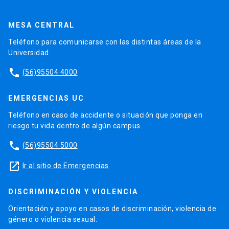
MESA CENTRAL
Teléfono para comunicarse con las distintas áreas de la
Universidad.
phone
(56)95504 4000
EMERGENCIAS UC
Teléfono en caso de accidente o situación que ponga en
riesgo tu vida dentro de algún campus.
phone
(56)95504 5000
launch
Ir al sitio de Emergencias
DISCRIMINACIÓN Y VIOLENCIA
Orientación y apoyo en casos de discriminación, violencia de
género o violencia sexual.