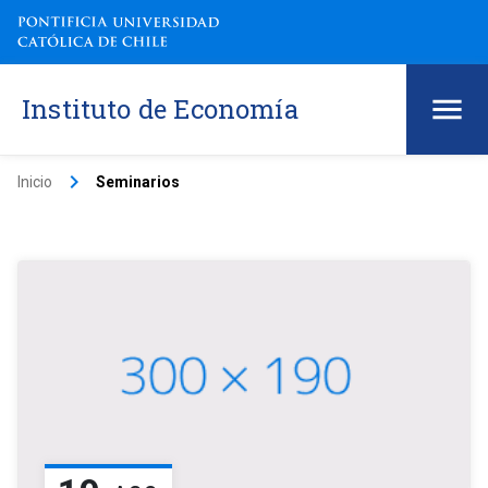
Instituto de Economía
keyboard_arrow_right
Inicio
Seminarios