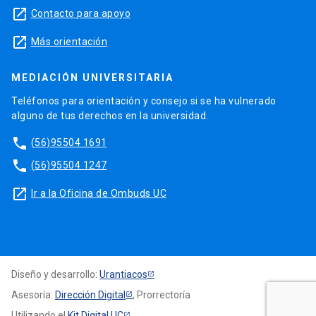
launch
Contacto para apoyo
launch
Más orientación
MEDIACIÓN UNIVERSITARIA
Teléfonos para orientación y consejo si se ha vulnerado
alguno de tus derechos en la universidad.
phone
(56)95504 1691
phone
(56)95504 1247
launch
Ir a la Oficina de Ombuds UC
Diseño y desarrollo:
Urantiacos
Asesoría:
Dirección Digital
, Prorrectoría
Utilizando el
Kit Digital UC