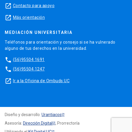
launch
Contacto para apoyo
launch
Más orientación
MEDIACIÓN UNIVERSITARIA
Teléfonos para orientación y consejo si se ha vulnerado
alguno de tus derechos en la universidad.
phone
(56)95504 1691
phone
(56)95504 1247
launch
Ir a la Oficina de Ombuds UC
Diseño y desarrollo:
Urantiacos
Asesoría:
Dirección Digital
, Prorrectoría
Utilizando el
Kit Digital UC