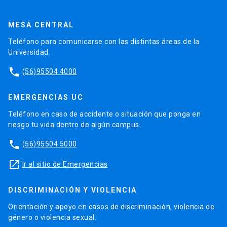
MESA CENTRAL
Teléfono para comunicarse con las distintas áreas de la
Universidad.
phone
(56)95504 4000
EMERGENCIAS UC
Teléfono en caso de accidente o situación que ponga en
riesgo tu vida dentro de algún campus.
phone
(56)95504 5000
launch
Ir al sitio de Emergencias
DISCRIMINACIÓN Y VIOLENCIA
Orientación y apoyo en casos de discriminación, violencia de
género o violencia sexual.