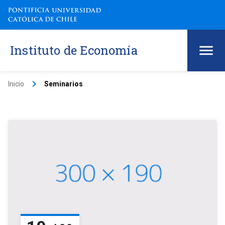
Instituto de Economía
keyboard_arrow_right
Inicio
Seminarios