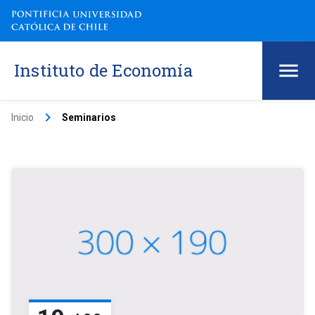
Instituto de Economía
keyboard_arrow_right
Inicio
Seminarios