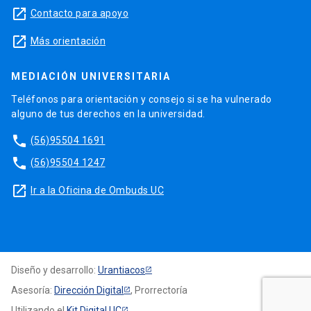
launch
Contacto para apoyo
launch
Más orientación
MEDIACIÓN UNIVERSITARIA
Teléfonos para orientación y consejo si se ha vulnerado
alguno de tus derechos en la universidad.
phone
(56)95504 1691
phone
(56)95504 1247
launch
Ir a la Oficina de Ombuds UC
Diseño y desarrollo:
Urantiacos
Asesoría:
Dirección Digital
, Prorrectoría
Utilizando el
Kit Digital UC