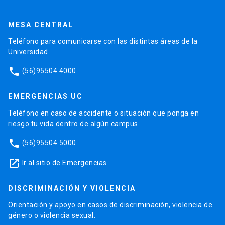
MESA CENTRAL
Teléfono para comunicarse con las distintas áreas de la
Universidad.
phone
(56)95504 4000
EMERGENCIAS UC
Teléfono en caso de accidente o situación que ponga en
riesgo tu vida dentro de algún campus.
phone
(56)95504 5000
launch
Ir al sitio de Emergencias
DISCRIMINACIÓN Y VIOLENCIA
Orientación y apoyo en casos de discriminación, violencia de
género o violencia sexual.