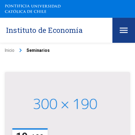
Instituto de Economía
keyboard_arrow_right
Inicio
Seminarios