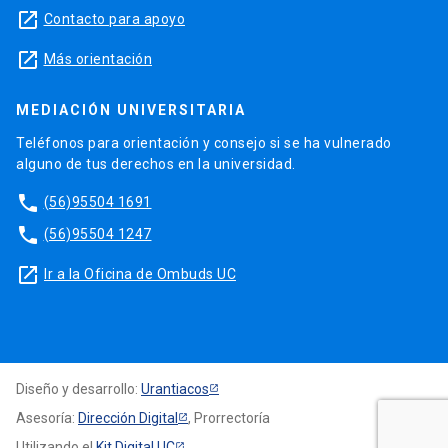
launch
Contacto para apoyo
launch
Más orientación
MEDIACIÓN UNIVERSITARIA
Teléfonos para orientación y consejo si se ha vulnerado
alguno de tus derechos en la universidad.
phone
(56)95504 1691
phone
(56)95504 1247
launch
Ir a la Oficina de Ombuds UC
Diseño y desarrollo:
Urantiacos
Asesoría:
Dirección Digital
, Prorrectoría
Utilizando el
Kit Digital UC