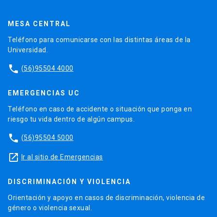
MESA CENTRAL
Teléfono para comunicarse con las distintas áreas de la
Universidad.
phone
(56)95504 4000
EMERGENCIAS UC
Teléfono en caso de accidente o situación que ponga en
riesgo tu vida dentro de algún campus.
phone
(56)95504 5000
launch
Ir al sitio de Emergencias
DISCRIMINACIÓN Y VIOLENCIA
Orientación y apoyo en casos de discriminación, violencia de
género o violencia sexual.