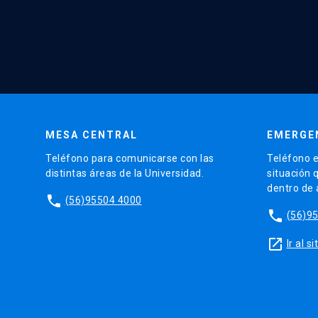
MESA CENTRAL
EMERGE
Teléfono para comunicarse con las
Teléfono e
distintas áreas de la Universidad.
situación 
dentro de
phone
(56)95504 4000
phone
(56)9
launch
Ir al 