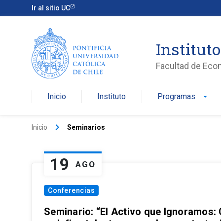
Ir al sitio UC
Institut
Facultad de Eco
Inicio
Instituto
Programas
arrow_drop_down
keyboard_arrow_right
Inicio
Seminarios
19
AGO
Conferencias
Seminario: “El Activo que Ignoramos: