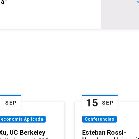
ia”
1
15
SEP
SEP
oeconomía Aplicada
Conferencias
Xu, UC Berkeley
Esteban Rossi-