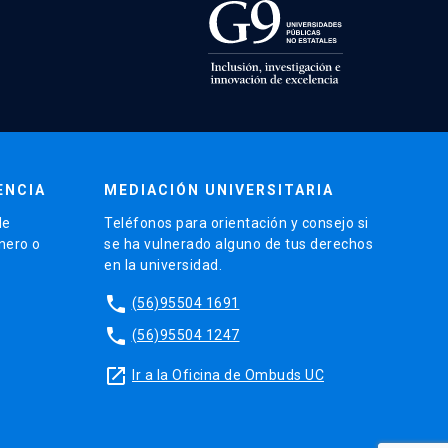
ENCIA
MEDIACIÓN UNIVERSITARIA
de
Teléfonos para orientación y consejo si
énero o
se ha vulnerado alguno de tus derechos
en la universidad.
phone
(56)95504 1691
phone
(56)95504 1247
launch
Ir a la Oficina de Ombuds UC