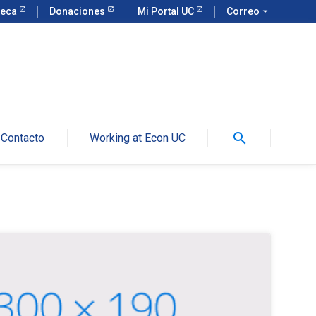
teca
Donaciones
Mi Portal UC
Correo
arrow_drop_down
search
Contacto
Working at Econ UC