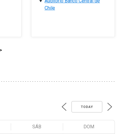
Auditorio Banco Central de
Chile
>
TODAY
SÁB
DOM