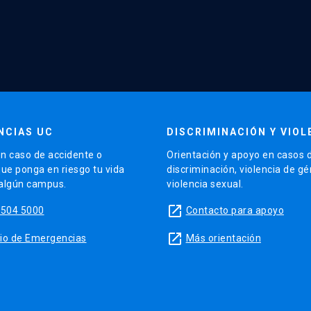
NCIAS UC
DISCRIMINACIÓN Y VIOL
n caso de accidente o
Orientación y apoyo en casos 
que ponga en riesgo tu vida
discriminación, violencia de g
 algún campus.
violencia sexual.
launch
5504 5000
Contacto para apoyo
launch
sitio de Emergencias
Más orientación