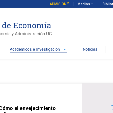
ADMISIÓN
Medios
arrow_drop_down
Biblio
o de Economía
nomía y Administración UC
Académicos e Investigación
Noticias
arrow_drop_down
 Cómo el envejecimiento