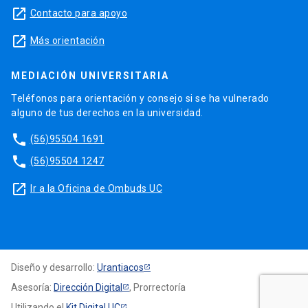
launch
Contacto para apoyo
launch
Más orientación
MEDIACIÓN UNIVERSITARIA
Teléfonos para orientación y consejo si se ha vulnerado
alguno de tus derechos en la universidad.
phone
(56)95504 1691
phone
(56)95504 1247
launch
Ir a la Oficina de Ombuds UC
Diseño y desarrollo:
Urantiacos
Asesoría:
Dirección Digital
, Prorrectoría
Utilizando el
Kit Digital UC