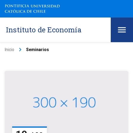
Instituto de Economía
keyboard_arrow_right
Inicio
Seminarios