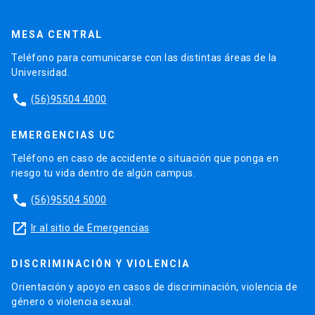
MESA CENTRAL
Teléfono para comunicarse con las distintas áreas de la
Universidad.
phone
(56)95504 4000
EMERGENCIAS UC
Teléfono en caso de accidente o situación que ponga en
riesgo tu vida dentro de algún campus.
phone
(56)95504 5000
launch
Ir al sitio de Emergencias
DISCRIMINACIÓN Y VIOLENCIA
Orientación y apoyo en casos de discriminación, violencia de
género o violencia sexual.