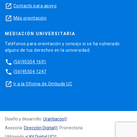
launch
Contacto para apoyo
launch
Más orientación
MEDIACIÓN UNIVERSITARIA
Teléfonos para orientación y consejo si se ha vulnerado
alguno de tus derechos en la universidad.
phone
(56)95504 1691
phone
(56)95504 1247
launch
Ir a la Oficina de Ombuds UC
Diseño y desarrollo:
Urantiacos
Asesoría:
Dirección Digital
, Prorrectoría
Utilizando el
Kit Digital UC