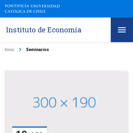
Instituto de Economía
keyboard_arrow_right
Inicio
Seminarios