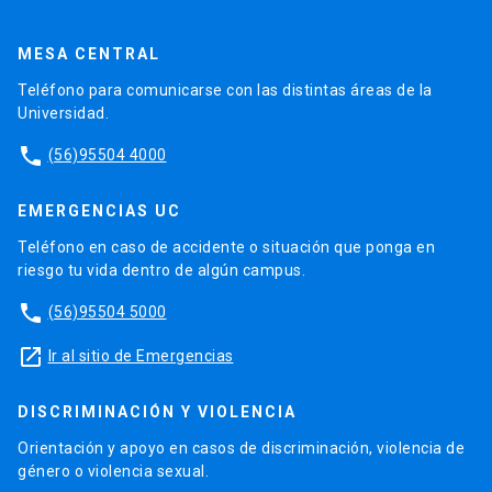
MESA CENTRAL
Teléfono para comunicarse con las distintas áreas de la
Universidad.
phone
(56)95504 4000
EMERGENCIAS UC
Teléfono en caso de accidente o situación que ponga en
riesgo tu vida dentro de algún campus.
phone
(56)95504 5000
launch
Ir al sitio de Emergencias
DISCRIMINACIÓN Y VIOLENCIA
Orientación y apoyo en casos de discriminación, violencia de
género o violencia sexual.