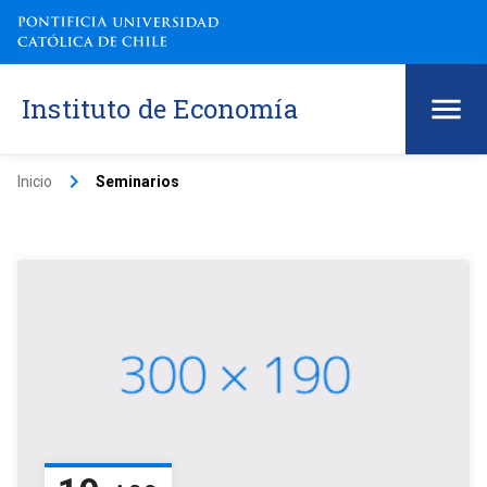
Instituto de Economía
keyboard_arrow_right
Inicio
Seminarios