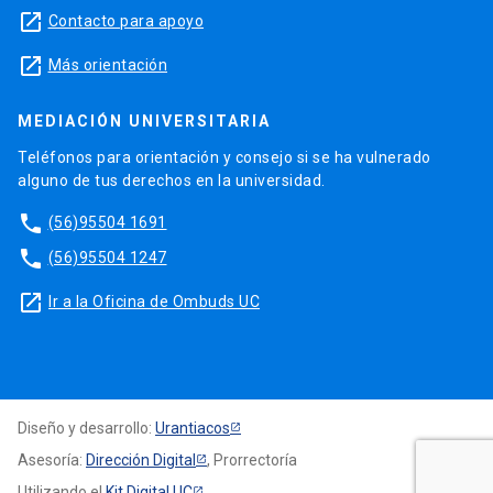
launch
Contacto para apoyo
launch
Más orientación
MEDIACIÓN UNIVERSITARIA
Teléfonos para orientación y consejo si se ha vulnerado
alguno de tus derechos en la universidad.
phone
(56)95504 1691
phone
(56)95504 1247
launch
Ir a la Oficina de Ombuds UC
Diseño y desarrollo:
Urantiacos
Asesoría:
Dirección Digital
, Prorrectoría
Utilizando el
Kit Digital UC