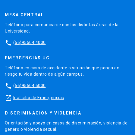
MESA CENTRAL
Teléfono para comunicarse con las distintas áreas de la
Universidad.
phone
(56)95504 4000
EMERGENCIAS UC
Teléfono en caso de accidente o situación que ponga en
riesgo tu vida dentro de algún campus.
phone
(56)95504 5000
launch
Ir al sitio de Emergencias
DISCRIMINACIÓN Y VIOLENCIA
Orientación y apoyo en casos de discriminación, violencia de
género o violencia sexual.