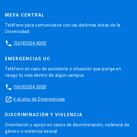
MESA CENTRAL
Teléfono para comunicarse con las distintas áreas de la
Universidad.
phone
(56)95504 4000
EMERGENCIAS UC
Teléfono en caso de accidente o situación que ponga en
riesgo tu vida dentro de algún campus.
phone
(56)95504 5000
launch
Ir al sitio de Emergencias
DISCRIMINACIÓN Y VIOLENCIA
Orientación y apoyo en casos de discriminación, violencia de
género o violencia sexual.