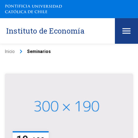
Instituto de Economía
keyboard_arrow_right
Inicio
Seminarios