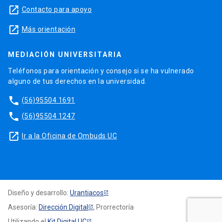
launch
Contacto para apoyo
launch
Más orientación
MEDIACIÓN UNIVERSITARIA
Teléfonos para orientación y consejo si se ha vulnerado
alguno de tus derechos en la universidad.
phone
(56)95504 1691
phone
(56)95504 1247
launch
Ir a la Oficina de Ombuds UC
Diseño y desarrollo:
Urantiacos
Asesoría:
Dirección Digital
, Prorrectoría
Utilizando el
Kit Digital UC